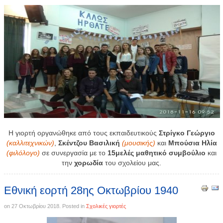
Η γιορτή οργανώθηκε από τους εκπαιδευτικούς
Στρίγκο Γεώργιο
(καλλιτεχνικών)
,
Σκέντζου Βασιλική
(μουσικής)
και
Μπούσια Ηλία
(φιλόλογο)
σε συνεργασία με το
15μελές μαθητικό συμβούλιο
και
την
χορωδία
του σχολείου μας.
Εθνική εορτή 28ης Οκτωβρίου 1940
on
27 Οκτωβρίου 2018
. Posted in
Σχολικές γιορτές