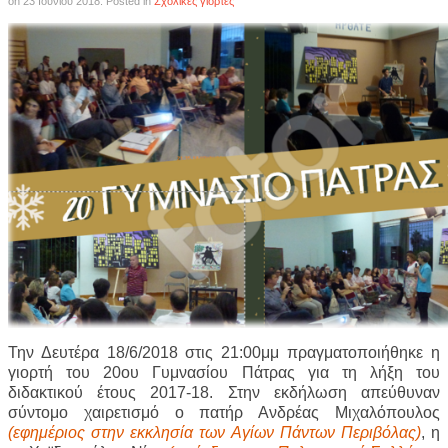
on
23 Ιουνίου 2018
. Posted in
Σχολικές γιορτές
Την Δευτέρα 18/6/2018 στις 21:00μμ πραγματοποιήθηκε η
γιορτή του 20ου Γυμνασίου Πάτρας για τη λήξη του
διδακτικού έτους 2017-18. Στην εκδήλωση απεύθυναν
σύντομο χαιρετισμό ο πατήρ Ανδρέας Μιχαλόπουλος
(εφημέριος στην εκκλησία των Αγίων Πάντων Περιβόλας)
, η