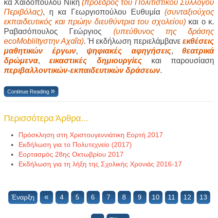
κα Χαϊδοπούλου Νίκη
(πρόεδρος του Πολιτιστικού Συλλόγου
Περιβόλας)
, η κα Γεωργιοπούλου Ευθυμία
(συνταξιούχος
εκπαιδευτικός και πρώην διευθύντρια του σχολείου)
και ο κ.
Ραβασόπουλος Γεώργιος
(υπεύθυνος της δράσης
ecoMobliltyστην Αχαΐα)
. Ή εκδήλωση περιελάμβανε
εκθέσεις
μαθητικών έργων
,
ψηφιακές αφηγήσεις
,
θεατρικά
δρώμενα
,
εικαστικές δημιουργίες
και παρουσίαση
περιβαλλοντικών
-
εκπαιδευτικών δράσεων
.
Continue Reading
Περισσότερα Άρθρα...
Πρόσκληση στη Χριστουγεννιάτικη Εορτή 2017
Εκδήλωση για το Πολυτεχνείο (2017)
Εορτασμός 28ης Οκτωβρίου 2017
Εκδήλωση για τη λήξη της Σχολικής Χρονιάς 2016-17
«
Έναρξη
4
5
6
7
8
9
10
11
12
13