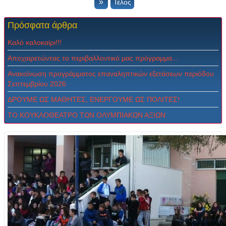
»
Τέλος
Πρόσφατα
άρθρα
Καλό καλοκαίρι!!!
Αποχαιρετώντας το περιβαλλοντικό μας πρόγραμμα...
Ανακοίνωση προγράμματος επαναληπτικών εξετάσεων περιόδου
Σεπτεμβρίου 2026
ΔPOYME ΩΣ MAΘHTEΣ, ENEPΓOYME ΩΣ ΠOΛITEΣ!
ΤΟ ΚΟΥΚΛΟΘΕΑΤΡΟ ΤΩΝ ΟΛΥΜΠΙΑΚΩΝ ΑΞΙΩΝ