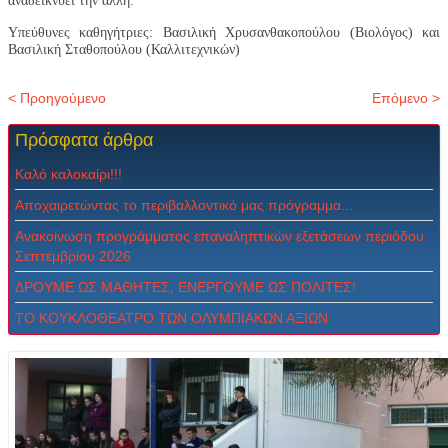
αναδεικνύει την άλλη.
Υπεύθυνες καθηγήτριες: Βασιλική Χρυσανθακοπούλου (Βιολόγος) και
Βασιλική Σταθοπούλου (Καλλιτεχνικών)
< Προηγούμενο
Επόμενο >
Πρόσφατα
άρθρα
Καλό καλοκαίρι!!!
Αποχαιρετώντας το περιβαλλοντικό μας πρόγραμμα...
Ανακοίνωση προγράμματος επαναληπτικών εξετάσεων περιόδου
Σεπτεμβρίου 2026
ΔPOYME ΩΣ MAΘHTEΣ, ENEPΓOYME ΩΣ ΠOΛITEΣ!
ΤΟ ΚΟΥΚΛΟΘΕΑΤΡΟ ΤΩΝ ΟΛΥΜΠΙΑΚΩΝ ΑΞΙΩΝ