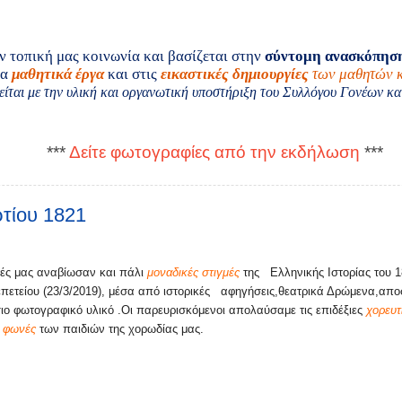
ν τοπική μας κοινωνία και βασίζεται στην
σύντομη ανασκόπησ
τα
μαθητικά έργα
και στις
εικαστικές δημιουργίες
των μαθητών κ
ται με την υλική και οργανωτική υποστήριξη του Συλλόγου Γονέων κα
***
Δείτε φωτογραφίες από την εκδήλωση
***
τίου 1821
ές μας αναβίωσαν και πάλι
μοναδικές στιγμές
της Ελληνικής Ιστορίας του 1
πετείου (23/3/2019), μέσα από ιστορικές αφηγήσεις,θεατρικά Δρώμενα,απ
ιο φωτογραφικό υλικό .Οι παρευρισκόμενοι απολαύσαμε τις επιδέξιες
χορευτ
ς φωνές
των παιδιών της χορωδίας μας.