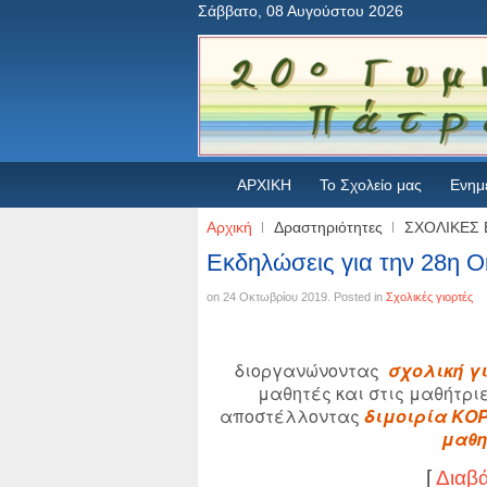
Σάββατο, 08 Αυγούστου 2026
ΑΡΧΙΚΗ
Το Σχολείο μας
Ενημ
Αρχική
Δραστηριότητες
ΣΧΟΛΙΚΕΣ 
Εκδηλώσεις για την 28η Ο
on
24 Οκτωβρίου 2019
. Posted in
Σχολικές γιορτές
διοργανώνοντας
σχολική γ
μαθητές και στις μαθήτρι
αποστέλλοντας
διμοιρία ΚΟΡ
μαθη
[
Διαβ