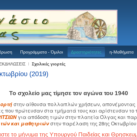
έρωση
Προγράμματα - Όμιλοι
Δραστηριότητες
η-Μαθήματα
ΕΚΔΗΛΩΣΕΙΣ
Σχολικές γιορτές
κτωβρίου (2019)
Το σχολείο μας τίμησε τον αγώνα του 1940
ιορτή
στην αίθουσα πολλαπλών χρήσεων, απονέμοντας
ες που πρώτευσαν στα τμήματά τους και αρίστευσαν το 
ΙΤΣΙΩΝ
για απόδοση τιμών στην πλατεία Όλγας και πα
τών και μαθητριών
στην παρέλαση της 28ης Οκτωβρίου 
άστε το μήνυμα της Υπουργού Παιδείας και Θρησκευ