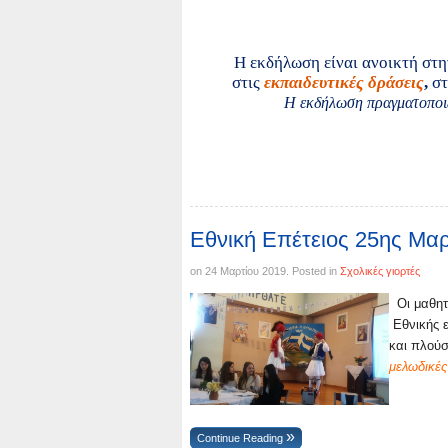
Η εκδήλωση είναι ανοικτή στη
στις
εκπαιδευτικές δράσεις
,
σ
Η εκδήλωση πραγματοποιεί
Εθνική Επέτειος 25ης Μαρ
on
24 Μαρτίου 2019
. Posted in
Σχολικές γιορτές
Οι μαθητ
Εθνικής ε
και πλούσ
μελωδικέ
Continue Reading