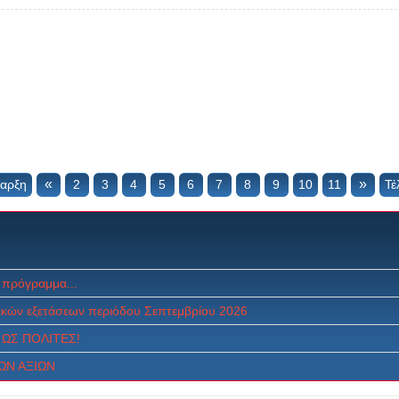
«
»
αρξη
2
3
4
5
6
7
8
9
10
11
Τέ
 πρόγραμμα...
κών εξετάσεων περιόδου Σεπτεμβρίου 2026
ΩΣ ΠOΛITEΣ!
ΩΝ ΑΞΙΩΝ