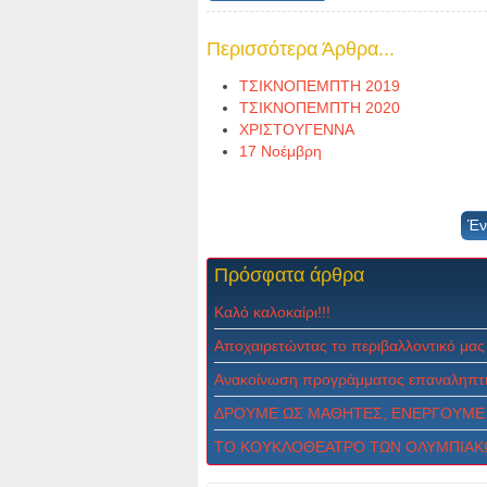
Περισσότερα Άρθρα...
ΤΣΙΚΝΟΠΕΜΠΤΗ 2019
ΤΣΙΚΝΟΠΕΜΠΤΗ 2020
ΧΡΙΣΤΟΥΓΕΝΝΑ
17 Νοέμβρη
Έν
Πρόσφατα
άρθρα
Καλό καλοκαίρι!!!
Αποχαιρετώντας το περιβαλλοντικό μας
Ανακοίνωση προγράμματος επαναληπτι
ΔPOYME ΩΣ MAΘHTEΣ, ENEPΓOYME 
ΤΟ ΚΟΥΚΛΟΘΕΑΤΡΟ ΤΩΝ ΟΛΥΜΠΙΑΚ