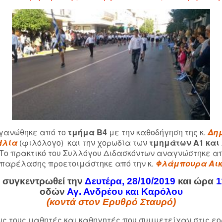
ργανώθηκε από το
τμήμα Β4
με την καθοδήγηση της κ.
Δη
Ηλία
(φιλόλογο) και την χορωδία των
τμημάτων Α1 και
. Το πρακτικό του Συλλόγου Διδασκόντων αναγνώστηκε απ
 παρέλασης προετοιμάστηκε από την κ.
Φλάμπουρα Αικ
α συγκεντρωθεί την
Δευτέρα, 28/10/2019
και ώρα
1
οδών
Αγ. Ανδρέου και Καρόλου
(κοντά στον Ερυθρό Σταυρό)
ς τους μαθητές και καθηγητές που συμμετείχαν στις ε