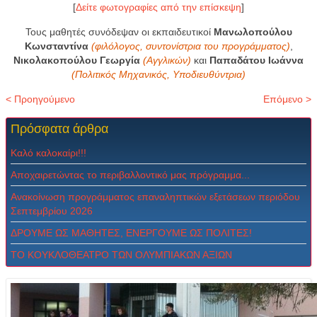
[
Δείτε φωτογραφίες από την επίσκεψη
]
Τους μαθητές συνόδεψαν οι εκπαιδευτικοί
Μανωλοπούλου
Κωνσταντίνα
(φιλόλογος, συντονίστρια του προγράμματος)
,
Νικολακοπούλου Γεωργία
(Αγγλικών)
και
Παπαδάτου Ιωάννα
(Πολιτικός Μηχανικός, Υποδιευθύντρια)
< Προηγούμενο
Επόμενο >
Πρόσφατα
άρθρα
Καλό καλοκαίρι!!!
Αποχαιρετώντας το περιβαλλοντικό μας πρόγραμμα...
Ανακοίνωση προγράμματος επαναληπτικών εξετάσεων περιόδου
Σεπτεμβρίου 2026
ΔPOYME ΩΣ MAΘHTEΣ, ENEPΓOYME ΩΣ ΠOΛITEΣ!
ΤΟ ΚΟΥΚΛΟΘΕΑΤΡΟ ΤΩΝ ΟΛΥΜΠΙΑΚΩΝ ΑΞΙΩΝ