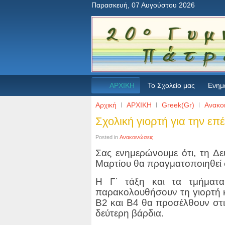
Παρασκευή, 07 Αυγούστου 2026
ΑΡΧΙΚΗ
Το Σχολείο μας
Ενημ
Αρχική
ΑΡΧΙΚΗ
Greek(Gr)
Ανακο
Σχολική γιορτή για την επ
Posted in
Ανακοινώσεις
Σας ενημερώνουμε ότι, τη Δε
Μαρτίου θα πραγματοποιηθεί 
Η Γ΄ τάξη και τα τμήματ
παρακολουθήσουν τη γιορτή κ
Β2 και Β4 θα προσέλθουν στι
δεύτερη βάρδια.