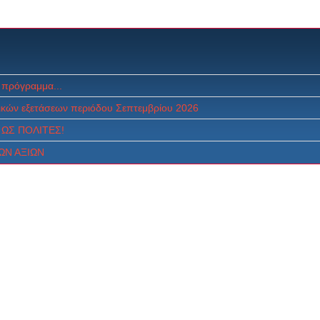
 πρόγραμμα...
κών εξετάσεων περιόδου Σεπτεμβρίου 2026
ΩΣ ΠOΛITEΣ!
ΩΝ ΑΞΙΩΝ