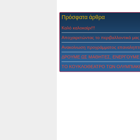
Πρόσφατα
άρθρα
Καλό καλοκαίρι!!!
Αποχαιρετώντας το περιβαλλοντικό μας
Ανακοίνωση προγράμματος επαναληπτι
ΔPOYME ΩΣ MAΘHTEΣ, ENEPΓOYME 
ΤΟ ΚΟΥΚΛΟΘΕΑΤΡΟ ΤΩΝ ΟΛΥΜΠΙΑΚ