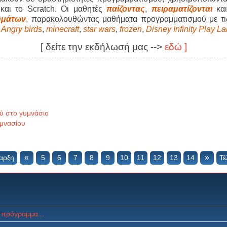
 και το Scratch. Οι μαθητές
παίζοντας
,
πειραματίζονται
κα
ημάτων
, παρακολουθώντας μαθήματα προγραμματισμού με τ
:
Angry birds
,
minecraft
,
star wars
,
frozen
,
Disney Infinity Play L
[ δείτε την εκδήλωσή μας -->
εδώ ]
ύ στο γυμνάσιο
υμνασίου
«
»
αρξη
5
6
7
8
9
10
11
12
13
14
Τέ
 πρόγραμμα...