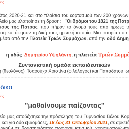
εις
έτος 2020-21 και στο πλαίσια του εορτασμού των 200 χρόνω
λείο μας υλοποίησε τη δράση:
"Οι δρόμοι του 1821 της Πάτρα
μους της Π
άτρας
, που πήραν το όνομά τους από ήρωες τ
η και άφησαν τη δική τους ηρωική ιστορία. Μια ιστορία που κ
 μέσα από την
Πλατεία Τριών Συμμάχων,
από την
οδό Δημη
η
οδός
η
πλατεία
Τριών Συμμ
Δημητρίου Υψηλάντη
,
Συντονιστική ομάδα εκπαιδευτικών
(θεολόγος), Τσαρούχα Χριστίνα (φιλόλογος) και Παπαδάτου Ιω
δικα
εις
"μαθαίνουμε παίζοντας"
είο μας αποδέχτηκε την πρόσκληση του Γυμνασίου Βέλου Κορ
και για δύο εβδομάδες,
18 έως 31 Οκτωβρίου 2021
, σε αρκετ
λακούν σε δραστηριότητες προγραμματισμού, χρησιμοποιών