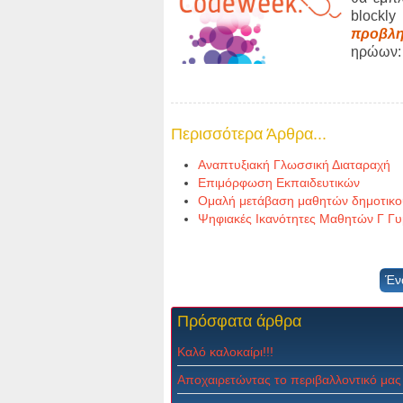
blockly
προβλ
ηρώων
Περισσότερα Άρθρα...
Αναπτυξιακή Γλωσσική Διαταραχή
Επιμόρφωση Εκπαιδευτικών
Ομαλή μετάβαση μαθητών δημοτικο
Ψηφιακές Ικανότητες Μαθητών Γ Γ
Έν
Πρόσφατα
άρθρα
Καλό καλοκαίρι!!!
Αποχαιρετώντας το περιβαλλοντικό μας