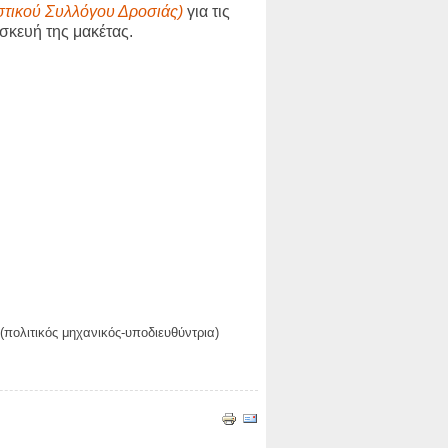
στικού Συλλόγου Δροσιάς)
για τις
ασκευή της μακέτας.
πολιτικός μηχανικός-υποδιευθύντρια)