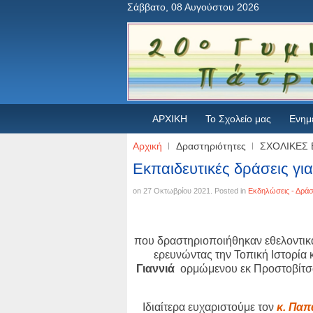
Σάββατο, 08 Αυγούστου 2026
ΑΡΧΙΚΗ
Το Σχολείο μας
Ενημ
Αρχική
Δραστηριότητες
ΣΧΟΛΙΚΕΣ 
Εκπαιδευτικές δράσεις γι
on
27 Οκτωβρίου 2021
. Posted in
Εκδηλώσεις - Δράσ
που δραστηριοποιήθηκαν εθελοντικά
ερευνώντας την Τοπική Ιστορία
Γιαννιά
ορμώμενου εκ Προστοβίτσα
Ιδιαίτερα ευχαριστούμε τον
κ. Παπ