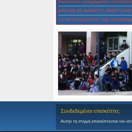
Ανακοίνωση προγράμματος επαναληπτι
ΔPOYME ΩΣ MAΘHTEΣ, ENEPΓOYME 
ΤΟ ΚΟΥΚΛΟΘΕΑΤΡΟ ΤΩΝ ΟΛΥΜΠΙΑΚ
Συνδεδεμένοι
επισκέπτες
Αυτήν τη στιγμή επισκέπτονται τον ισ