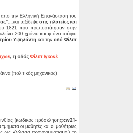
ν από την Ελληνική Επανάσταση του
ς"....
και ταξίδεψε
στις πλατείες και
ου 1821 που πρωτοστάτησαν στην
λείνει 200 χρόνια και φτάνει ατόφια
τρίου Υψηλάντη
και την
οδό Φίλιπ
άχων
,
η
οδός
Φίλιπ Ιγκονέ
άννα (πολιτικός μηχανικός)
cw21-
ινθίας (κωδικός πρόσκλησης:
ά τμήματα οι μαθητές και οι μαθήτριες
τας ως γλώσσα προγραμματισμού το