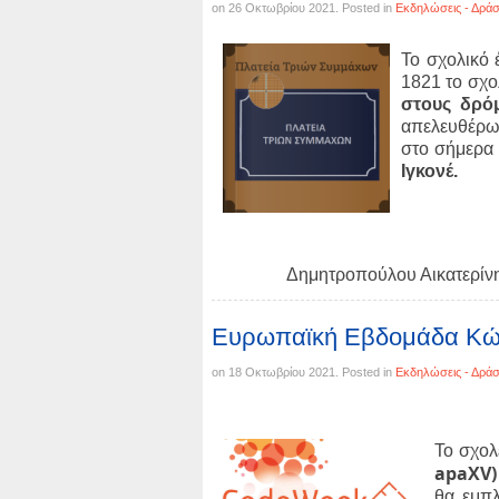
on
26 Οκτωβρίου 2021
. Posted in
Εκδηλώσεις - Δράσ
Το σχολικό 
1821 το σχο
στους δρό
απελευθέρωσ
στο σήμερα
Ιγκονέ.
Δημητροπούλου Αικατερίνη 
Ευρωπαϊκή Εβδομάδα Κώ
on
18 Οκτωβρίου 2021
. Posted in
Εκδηλώσεις - Δράσ
Το σχολ
apaXV)
θα εμπ