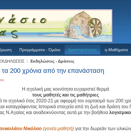
έρωση
Προγράμματα - Όμιλοι
Δραστηριότητες
η-Μαθήματα
ΕΚΔΗΛΩΣΕΙΣ
Εκδηλώσεις - Δράσεις
α τα 200 χρόνια από την επανάσταση
εις
Η σχολική μας κοινότητα ευχαριστεί θερμά
τους μαθητές και τις μαθήτριες
 το σχολικό έτος 2020-21 με αφορμή τον εορτασμό των 200 χ
 και καταγράφοντας Ιστορικά στοιχεία από τη ζωή και δράση τ
ς Ν.Αχαίας και αναδεικνύοντας αυτά με την βοήθεια
λογισμικ
ανικολάου Νικόλαο
(γονέα μαθητή)
για την δωρεάν των υλικώ