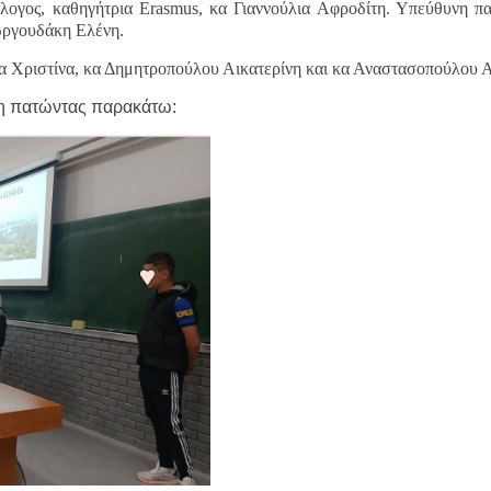
όλογος, καθηγήτρια Erasmus, κα Γιαννούλια Αφροδίτη. Υπεύθυνη π
ωργουδάκη Ελένη.
χα Χριστίνα, κα Δημητροπούλου Αικατερίνη και κα Αναστασοπούλου 
ψη πατώντας παρακάτω: