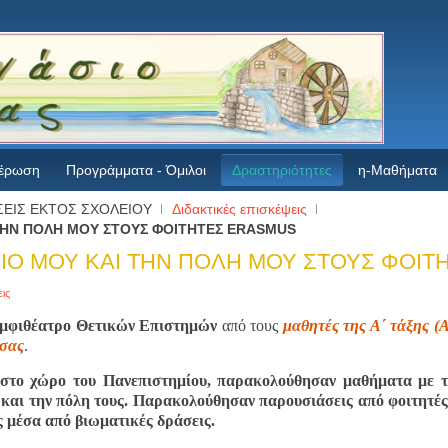
έρωση
Προγράμματα - Όμιλοι
Δραστηριότητες
η-Μαθήματα
ΕΙΣ ΕΚΤΟΣ ΣΧΟΛΕΙΟΥ
Διδακτικές επισκέψεις
ΤΗΝ ΠΟΛΗ ΜΟΥ ΣΤΟΥΣ ΦΟΙΤΗΤΕΣ ERASMUS
ΙΟ ΜΟΥ ΚΑΙ ΤΗΝ ΠΟΛΗ ΜΟΥ ΣΤΟΥΣ ΦΟΙ
ις
μφιθέατρο Θετικών Επιστημών
από τους
μαθητές της Α΄ τάξης (Α
σσας
.
 στο χώρο του Πανεπιστημίου, παρακολούθησαν μαθήματα με τ
και την πόλη τους. Παρακολούθησαν παρουσιάσεις από φοιτητές 
ς μέσα από βιωματικές δράσεις.