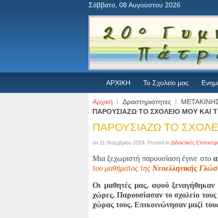
Σάββατο, 08 Αυγούστου 2026
ΑΡΧΙΚΗ
Το Σχολείο μας
Ενημ
Αρχική
Δραστηριότητες
ΜΕΤΑΚΙΝΗΣ
ΠΑΡΟΥΣΙΑΖΩ ΤΟ ΣΧΟΛΕΙΟ ΜΟΥ ΚΑΙ 
ΠΑΡΟΥΣΙΑΖΩ ΤΟ ΣΧΟΛΕ
on
11 Νοεμβρίου 2024
. Posted in
Διδακτικές Επισκέψε
Μια ξεχωριστή παρουσίαση έγινε στο
α
του μαθήματος της
Νεοελληνικής Γλώ
Οι μαθητές μας, αφού ξεναγήθηκαν
χώρες. Παρουσίασαν το σχολείο τους 
χώρας τους. Επικοινώνησαν μαζί του