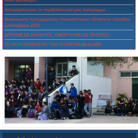
Καλό καλοκαίρι!!!
Αποχαιρετώντας το περιβαλλοντικό μας πρόγραμμα...
Ανακοίνωση προγράμματος επαναληπτικών εξετάσεων περιόδου
Σεπτεμβρίου 2026
ΔPOYME ΩΣ MAΘHTEΣ, ENEPΓOYME ΩΣ ΠOΛITEΣ!
ΤΟ ΚΟΥΚΛΟΘΕΑΤΡΟ ΤΩΝ ΟΛΥΜΠΙΑΚΩΝ ΑΞΙΩΝ