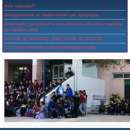
Καλό καλοκαίρι!!!
Αποχαιρετώντας το περιβαλλοντικό μας πρόγραμμα...
Ανακοίνωση προγράμματος επαναληπτικών εξετάσεων περιόδου
Σεπτεμβρίου 2026
ΔPOYME ΩΣ MAΘHTEΣ, ENEPΓOYME ΩΣ ΠOΛITEΣ!
ΤΟ ΚΟΥΚΛΟΘΕΑΤΡΟ ΤΩΝ ΟΛΥΜΠΙΑΚΩΝ ΑΞΙΩΝ