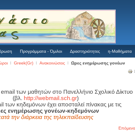
έρωση
Προγράμματα - Όμιλοι
Δραστηριότητες
η-Μαθήματα
ώροι
Greek(Gr)
Ανακοινώσεις
Ωρες ενημέρωσης γονέων
email των μαθητών στο Πανελλήνιο Σχολικό Δίκτυο
(βλ.
http://webmail.sch.gr
)
il των κηδεμόνων έχει αποσταλεί πίνακας με τις
ες ενημέρωσης γονέων-κηδεμόνων
κατά την διάρκεια της τηλεκπαίδευσης
Επόμενο