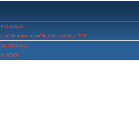
 πρόγραμμα...
κών εξετάσεων περιόδου Σεπτεμβρίου 2026
ΩΣ ΠOΛITEΣ!
ΩΝ ΑΞΙΩΝ