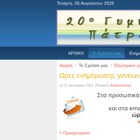
Τετάρτη, 05 Αυγούστου 2026
ΑΡΧΙΚΗ
Το Σχολείο μας
Ενημ
Αρχική
Το Σχολείο μας
Εξωτερικοί χ
Ωρες ενημέρωσης γονέων
on
11 Ιανουαρίου 2021
. Posted in
Ανακοινώσεις
Στα προσωπικά 
και στα ema
ώρ
< Προηγούμενο