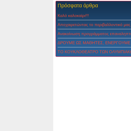
Πρόσφατα
άρθρα
Καλό καλοκαίρι!!!
Αποχαιρετώντας το περιβαλλοντικό μας
Ανακοίνωση προγράμματος επαναληπτι
ΔPOYME ΩΣ MAΘHTEΣ, ENEPΓOYME 
ΤΟ ΚΟΥΚΛΟΘΕΑΤΡΟ ΤΩΝ ΟΛΥΜΠΙΑΚ