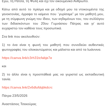
Εγώ, τη Ράτσα, τη Φυλή και όχι τον οικουμενικό Άνθρωπο.
Κάτω από αυτό το πρίσμα και με οδηγό μου τα ντοκουμέντα της
γενοκτονίας, έγραψα το κείμενο που ¨γυρίσαμε” με τον μαθητή μου,
με τη σύμφωνη γνώμη του ίδιου, των κηδεμόνων του, του συλλόγου
των διδασκόντων του 20ου Γυμνάσιου Πάτρας και γι’ αυτό
ευχαριστώ τον καθένα τους προσωπικά.
Στα link που ακολουθούν:
1) το ένα είναι η φωνή του μαθητή που συνοδεύει αυθεντικές
φωτογραφίες του ολοκαυτώματος και μάλιστα και από τα Ιωάννινα.
https://canva.link/c3rh31tcfabje7e
και
2) το άλλο είναι η προσπάθειά μας να γυριστεί ως εκπαιδευτική
ταινία.
https://canva.link/2x6dlufdqbkdcrc
Πάτρα 23/5/2026
Αναστάσιος Τσεκούρας