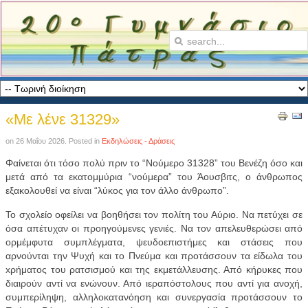
«Με λένε 31329»
on
26 Μαΐου 2026
. Posted in
Εκδηλώσεις - Δράσεις
Φαίνεται ότι τόσο πολύ πριν το “Νούμερο 31328” του Βενέζη όσο και
μετά από τα εκατομμύρια “νούμερα” του Άουσβιτς, ο άνθρωπος
εξακολουθεί να είναι “λύκος για τον άλλο άνθρωπο”.
Το σχολείο οφείλει να βοηθήσει τον πολίτη του Αύριο. Να πετύχει σε
όσα απέτυχαν οι προηγούμενες γενιές. Να τον απελευθερώσει από
ορμέμφυτα συμπλέγματα, ψευδοεπιστήμες και στάσεις που
αρνούνται την Ψυχή και το Πνεύμα και προτάσσουν τα είδωλα του
xρήματος του ρατσισμού και της εκμετάλλευσης. Από κήρυκες που
διαιρούν αντί να ενώνουν. Από ιεραπόστολους που αντί για ανοχή,
συμπερίληψη, αλληλοκατανόηση και συνεργασία προτάσσουν το