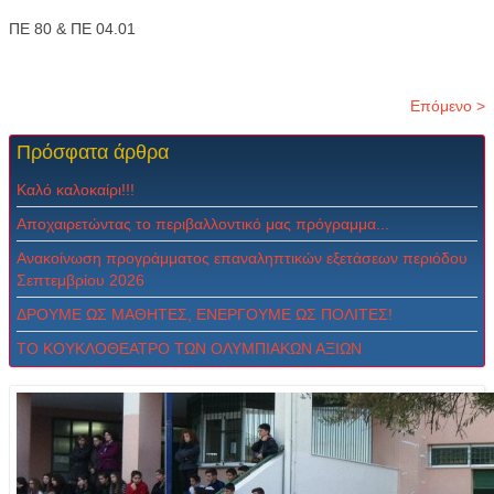
ΠΕ 80 & ΠΕ 04.01
Επόμενο >
Πρόσφατα
άρθρα
Καλό καλοκαίρι!!!
Αποχαιρετώντας το περιβαλλοντικό μας πρόγραμμα...
Ανακοίνωση προγράμματος επαναληπτικών εξετάσεων περιόδου
Σεπτεμβρίου 2026
ΔPOYME ΩΣ MAΘHTEΣ, ENEPΓOYME ΩΣ ΠOΛITEΣ!
ΤΟ ΚΟΥΚΛΟΘΕΑΤΡΟ ΤΩΝ ΟΛΥΜΠΙΑΚΩΝ ΑΞΙΩΝ