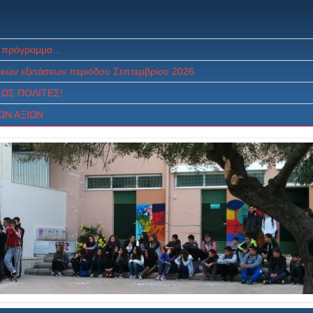
 πρόγραμμα...
κών εξετάσεων περιόδου Σεπτεμβρίου 2026
ΩΣ ΠOΛITEΣ!
ΩΝ ΑΞΙΩΝ