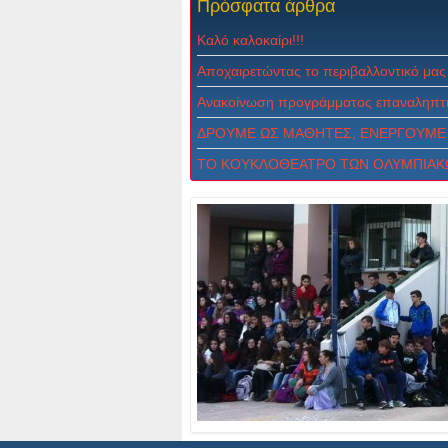
Πρόσφατα
άρθρα
Καλό καλοκαίρι!!!
Αποχαιρετώντας το περιβαλλοντικό μας
Ανακοίνωση προγράμματος επαναληπτι
ΔPOYME ΩΣ MAΘHTEΣ, ENEPΓOYME 
ΤΟ ΚΟΥΚΛΟΘΕΑΤΡΟ ΤΩΝ ΟΛΥΜΠΙΑΚ