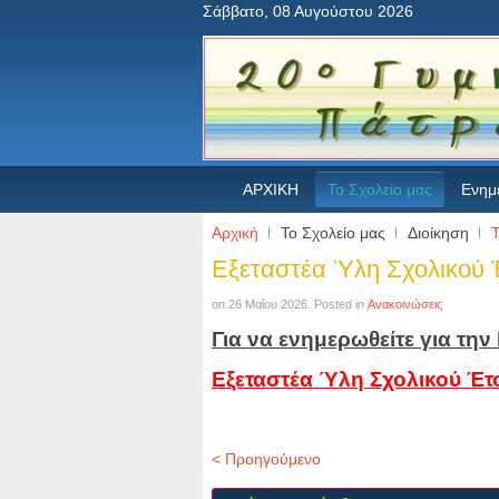
Σάββατο, 08 Αυγούστου 2026
ΑΡΧΙΚΗ
Το Σχολείο μας
Ενημ
Αρχική
Το Σχολείο μας
Διοίκηση
Τ
Εξεταστέα Ύλη Σχολικού 
on
26 Μαΐου 2026
. Posted in
Ανακοινώσεις
Για να ενημερωθείτε για τ
Εξεταστέα Ύλη Σχολικού Έτ
< Προηγούμενο