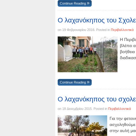
Continue Reading
Ο λαχανόκηπος του Σχολεί
on
19 Φεβρουαρίου 2016
. Posted in
Περιβαλλοντικά
Η Περιβ
βλέπει α
βοήθεια
διαδικα
Continue Reading
Ο λαχανόκηπος του σχολε
on
18 Δεκεμβρίου 2015
. Posted in
Περιβαλλοντικά
Για την φετει
ασχοληθούμε 
στην αυλή μα