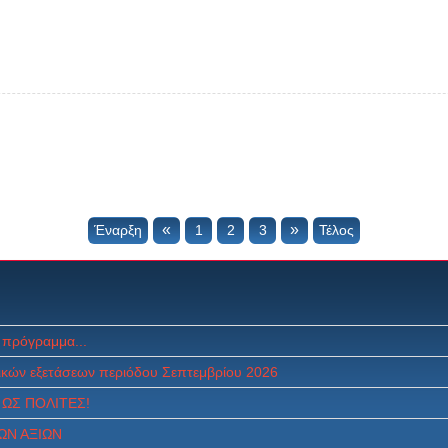
«
»
Έναρξη
1
2
3
Τέλος
 πρόγραμμα...
κών εξετάσεων περιόδου Σεπτεμβρίου 2026
ΩΣ ΠOΛITEΣ!
ΩΝ ΑΞΙΩΝ