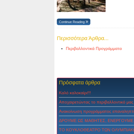
Continue Reading
Περισσότερα Άρθρα...
Περιβαλλοντικά Προγράμματα
Πρόσφατα
άρθρα
Καλό καλοκαίρι!!!
Αποχαιρετώντας το περιβαλλοντικό μας
Ανακοίνωση προγράμματος επαναληπτι
ΔPOYME ΩΣ MAΘHTEΣ, ENEPΓOYME 
ΤΟ ΚΟΥΚΛΟΘΕΑΤΡΟ ΤΩΝ ΟΛΥΜΠΙΑΚ