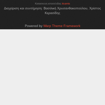
Κατασκευη ιστοσελιδας
ttsamis
Διαχείριση και συντήρηση: Βασιλική Χρυσανθακοπούλου, Χρίστος
Κερασίδης
Powered by
Warp Theme Framework