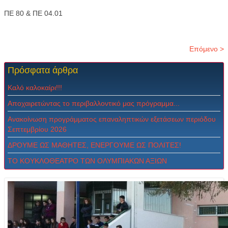
ΠΕ 80 & ΠΕ 04.01
Επόμενο >
Πρόσφατα
άρθρα
Καλό καλοκαίρι!!!
Αποχαιρετώντας το περιβαλλοντικό μας πρόγραμμα...
Ανακοίνωση προγράμματος επαναληπτικών εξετάσεων περιόδου
Σεπτεμβρίου 2026
ΔPOYME ΩΣ MAΘHTEΣ, ENEPΓOYME ΩΣ ΠOΛITEΣ!
ΤΟ ΚΟΥΚΛΟΘΕΑΤΡΟ ΤΩΝ ΟΛΥΜΠΙΑΚΩΝ ΑΞΙΩΝ