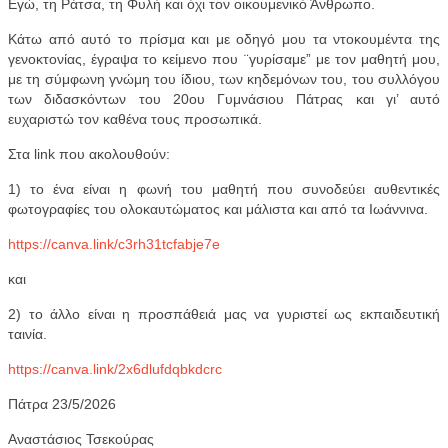
Εγώ, τη Ράτσα, τη Φυλή και όχι τον οικουμενικό Άνθρωπο.
Κάτω από αυτό το πρίσμα και με οδηγό μου τα ντοκουμέντα της
γενοκτονίας, έγραψα το κείμενο που ¨γυρίσαμε” με τον μαθητή μου,
με τη σύμφωνη γνώμη του ίδιου, των κηδεμόνων του, του συλλόγου
των διδασκόντων του 20ου Γυμνάσιου Πάτρας και γι’ αυτό
ευχαριστώ τον καθένα τους προσωπικά.
Στα link που ακολουθούν:
1) το ένα είναι η φωνή του μαθητή που συνοδεύει αυθεντικές
φωτογραφίες του ολοκαυτώματος και μάλιστα και από τα Ιωάννινα.
https://canva.link/c3rh31tcfabje7e
και
2) το άλλο είναι η προσπάθειά μας να γυριστεί ως εκπαιδευτική
ταινία.
https://canva.link/2x6dlufdqbkdcrc
Πάτρα 23/5/2026
Αναστάσιος Τσεκούρας