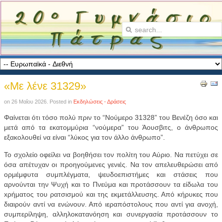
«Με λένε 31329»
on
26 Μαΐου 2026
. Posted in
Εκδηλώσεις - Δράσεις
Φαίνεται ότι τόσο πολύ πριν το “Νούμερο 31328” του Βενέζη όσο και
μετά από τα εκατομμύρια “νούμερα” του Άουσβιτς, ο άνθρωπος
εξακολουθεί να είναι “λύκος για τον άλλο άνθρωπο”.
Το σχολείο οφείλει να βοηθήσει τον πολίτη του Αύριο. Να πετύχει σε
όσα απέτυχαν οι προηγούμενες γενιές. Να τον απελευθερώσει από
ορμέμφυτα συμπλέγματα, ψευδοεπιστήμες και στάσεις που
αρνούνται την Ψυχή και το Πνεύμα και προτάσσουν τα είδωλα του
xρήματος του ρατσισμού και της εκμετάλλευσης. Από κήρυκες που
διαιρούν αντί να ενώνουν. Από ιεραπόστολους που αντί για ανοχή,
συμπερίληψη, αλληλοκατανόηση και συνεργασία προτάσσουν το