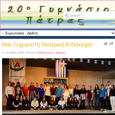
Μια Ξεχωριστή Θεατρική Επίσκεψη!
on
20 Μαΐου 2026
. Posted in
Εκδηλώσεις - Δράσεις