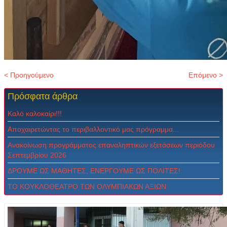
< Προηγούμενο
Επόμενο >
Πρόσφατα
άρθρα
Καλό καλοκαίρι!!!
Αποχαιρετώντας το περιβαλλοντικό μας πρόγραμμα...
Ανακοίνωση προγράμματος επαναληπτικών εξετάσεων περιόδου
Σεπτεμβρίου 2026
ΔPOYME ΩΣ MAΘHTEΣ, ENEPΓOYME ΩΣ ΠOΛITEΣ!
ΤΟ ΚΟΥΚΛΟΘΕΑΤΡΟ ΤΩΝ ΟΛΥΜΠΙΑΚΩΝ ΑΞΙΩΝ