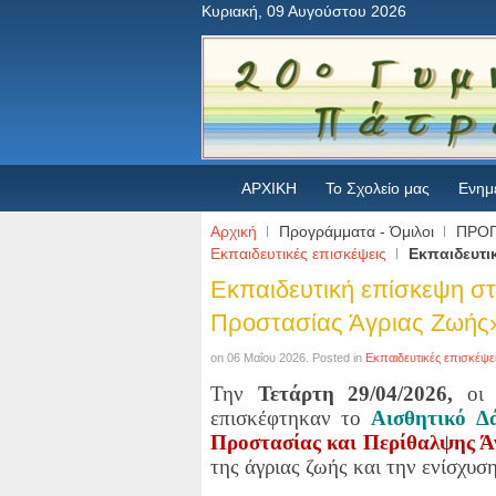
Κυριακή, 09 Αυγούστου 2026
ΑΡΧΙΚΗ
Το Σχολείο μας
Ενημ
Αρχική
Προγράμματα - Όμιλοι
ΠΡΟ
Εκπαιδευτικές επισκέψεις
Εκπαιδευτι
Εκπαιδευτική επίσκεψη σ
Προστασίας Άγριας Ζωής
on
06 Μαΐου 2026
. Posted in
Εκπαιδευτικές επισκέψε
Την
Τετάρτη 29/04/2026,
οι 
επισκέφτηκαν το
Αισθητικό Δ
Προστασίας και Περίθαλψης 
της άγριας ζωής και την ενίσχυσ