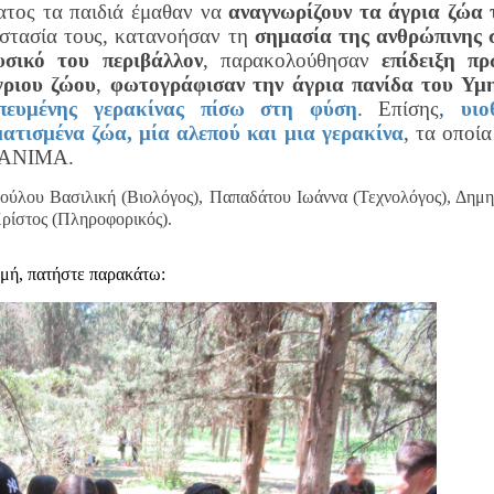
ατος τα παιδιά έμαθαν να
αναγνωρίζουν τα άγρια ζώα 
στασία τους, κατανοήσαν τη
σημασία της ανθρώπινης 
υσικό του περιβάλλον
, παρακολούθησαν
επίδειξη π
γριου ζώου
,
φωτογράφισαν την άγρια πανίδα του Υμ
πευμένης γερακίνας πίσω στη φύση
. Επίσης
,
υιο
ατισμένα ζώα, μία αλεπού και μια γερακίνα
, τα οποί
ς ΑΝΙΜΑ.
ούλου Βασιλική (Βιολόγος), Παπαδάτου Ιωάννα (Τεχνολόγος), Δημ
ρίστος (Πληροφορικός).
ομή, πατήστε παρακάτω: