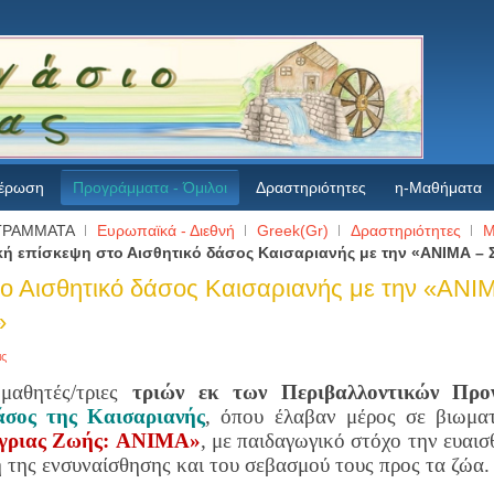
έρωση
Προγράμματα - Όμιλοι
Δραστηριότητες
η-Μαθήματα
ΓΡΑΜΜΑΤΑ
Ευρωπαϊκά - Διεθνή
Greek(Gr)
Δραστηριότητες
Μ
κή επίσκεψη στο Αισθητικό δάσος Καισαριανής με την «ΑΝΙΜΑ –
το Αισθητικό δάσος Καισαριανής με την «ΑΝΙ
»
ις
μαθητές/τριες
τριών εκ των
Περιβαλλοντικών Προ
άσος της Καισαριανής
, όπου έλαβαν μέρος σε βιωμ
Άγριας Ζωής: AΝΙΜΑ»
, με παιδαγωγικό στόχο την ευαι
η της ενσυναίσθησης και του σεβασμού τους προς τα ζώα.