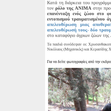
Κατά τη διάρκεια του προγράμμ
τον
ρόλο της ΑΝΙΜΑ
στην προ
επανένταξη ενός ζώου στο φ
εντοπισμού τραυματισμένου ά
απελευθέρωση μιας αποθερα
απελευθέρωσή τους- δύο τραυμ
στο καταφύγιο άγριων ζώων τη
Τα παιδιά συνόδεψαν οι: Χρυσανθακοπ
Νικόλαος (Μηχανικός) και Κερασίδης Χ
Για να δείτε φωτογραφίες από την εκδρ