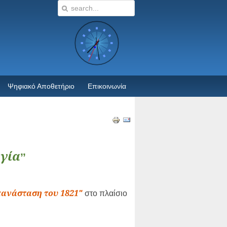
Ψηφιακό Αποθετήριο
Επικοινωνία
γία
’’
πανάσταση του 1821
"
στο πλαίσιο