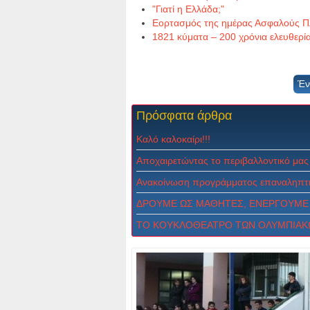
"Γιατί η Ελλάδα;"
Εορτασμός της ημέρας Ασφαλούς Π
1821 κύματα – 200 χρόνια ελευθερί
Έν
Πρόσφατα
άρθρα
Καλό καλοκαίρι!!!
Αποχαιρετώντας το περιβαλλοντικό μας
Ανακοίνωση προγράμματος επαναληπτι
ΔPOYME ΩΣ MAΘHTEΣ, ENEPΓOYME 
ΤΟ ΚΟΥΚΛΟΘΕΑΤΡΟ ΤΩΝ ΟΛΥΜΠΙΑΚ