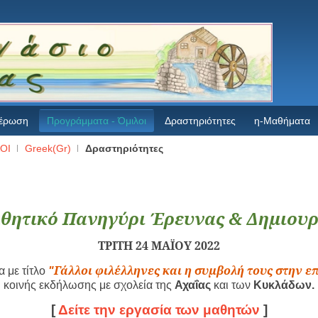
έρωση
Προγράμματα - Όμιλοι
Δραστηριότητες
η-Μαθήματα
ΟΙ
Greek(Gr)
Δραστηριότητες
θητικό Πανηγύρι Έρευνας & Δημιουρ
ΤΡΙΤΗ 24 ΜΑΪΟΥ 2022
Γάλλοι φιλέλληνες και η συμβολή τους στην ε
 με τίτλο
"
κοινής εκδήλωσης με σχολεία της
Αχαΐας
και των
Κυκλάδων.
[
Δείτε την εργασία των μαθητών
]