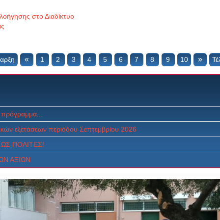
λοήγησης στο Διαδίκτυο
ας
«
»
αρξη
1
2
3
4
5
6
7
8
9
10
Τέ
 πρόγραμμα...
κών εξετάσεων περιόδου Σεπτεμβρίου 2026
ΩΣ ΠOΛITEΣ!
ΩΝ ΑΞΙΩΝ