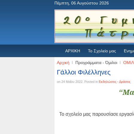
Πέμπτη, 06 Αυγούστου 2026
ΑΡΧΙΚΗ
Το Σχολείο μας
Ενημ
Αρχική
Προγράμματα - Όμιλοι
ΟΜΙΛ
Γάλλοι Φιλέλληνες
on
24 Μαΐου 2022
. Posted in
Εκδηλώσεις - Δράσεις
Μα
‘‘
Το σχολείο μας παρουσίασε εργασία