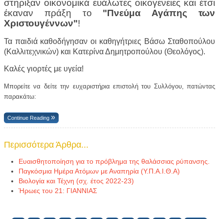
στηριξαν
οικονομικά ευάλωτες οικογενειες και έτσι
έκαναν
πράξη το
"Πνεύμα Α
γάπης των
Χριστουγέννων"
!
Τα παιδιά καθοδήγησαν οι καθηγήτριες Βάσω Σταθοπούλου
(Καλλιτεχνικών) και Κατερίνα Δημητροπούλου (Θεολόγος).
Καλές γιορτές με υγεία!
Μπορείτε να δείτε την ευχαριστήρια επιστολή του Συλλόγου, πατώντας
παρακάτω:
Continue Reading
Περισσότερα Άρθρα...
Ευαισθητοποίηση για το πρόβλημα της θαλάσσιας ρύπανσης.
Παγκόσμια Ημέρα Ατόμων με Αναπηρία (Υ.Π.Α.Ι.Θ.Α)
Βιολογία και Τέχνη (σχ. έτος 2022-23)
Ήρωες του 21: ΓΙΑΝΝΙΑΣ