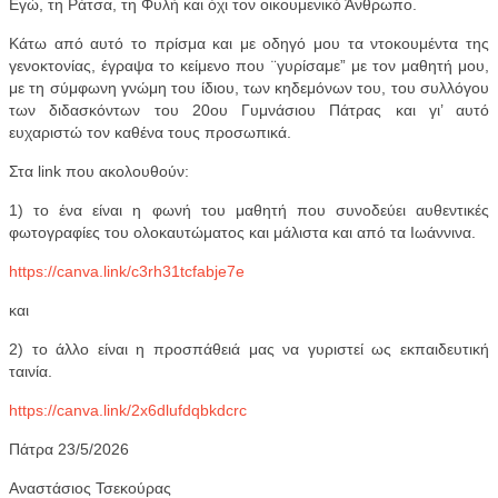
Εγώ, τη Ράτσα, τη Φυλή και όχι τον οικουμενικό Άνθρωπο.
Κάτω από αυτό το πρίσμα και με οδηγό μου τα ντοκουμέντα της
γενοκτονίας, έγραψα το κείμενο που ¨γυρίσαμε” με τον μαθητή μου,
με τη σύμφωνη γνώμη του ίδιου, των κηδεμόνων του, του συλλόγου
των διδασκόντων του 20ου Γυμνάσιου Πάτρας και γι’ αυτό
ευχαριστώ τον καθένα τους προσωπικά.
Στα link που ακολουθούν:
1) το ένα είναι η φωνή του μαθητή που συνοδεύει αυθεντικές
φωτογραφίες του ολοκαυτώματος και μάλιστα και από τα Ιωάννινα.
https://canva.link/c3rh31tcfabje7e
και
2) το άλλο είναι η προσπάθειά μας να γυριστεί ως εκπαιδευτική
ταινία.
https://canva.link/2x6dlufdqbkdcrc
Πάτρα 23/5/2026
Αναστάσιος Τσεκούρας