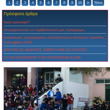
»
1
2
3
4
5
6
7
8
9
10
Τέλος
Πρόσφατα
άρθρα
Καλό καλοκαίρι!!!
Αποχαιρετώντας το περιβαλλοντικό μας πρόγραμμα...
Ανακοίνωση προγράμματος επαναληπτικών εξετάσεων περιόδου
Σεπτεμβρίου 2026
ΔPOYME ΩΣ MAΘHTEΣ, ENEPΓOYME ΩΣ ΠOΛITEΣ!
ΤΟ ΚΟΥΚΛΟΘΕΑΤΡΟ ΤΩΝ ΟΛΥΜΠΙΑΚΩΝ ΑΞΙΩΝ