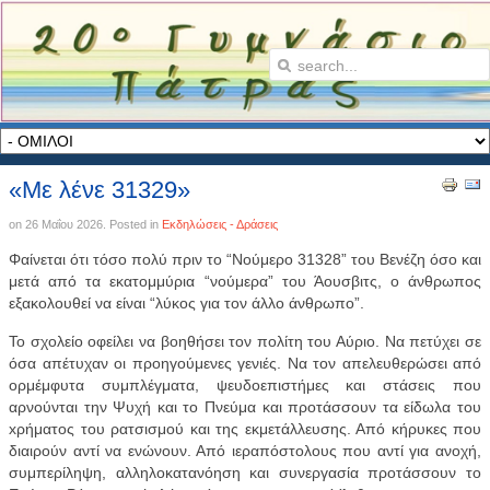
«Με λένε 31329»
on
26 Μαΐου 2026
. Posted in
Εκδηλώσεις - Δράσεις
Φαίνεται ότι τόσο πολύ πριν το “Νούμερο 31328” του Βενέζη όσο και
μετά από τα εκατομμύρια “νούμερα” του Άουσβιτς, ο άνθρωπος
εξακολουθεί να είναι “λύκος για τον άλλο άνθρωπο”.
Το σχολείο οφείλει να βοηθήσει τον πολίτη του Αύριο. Να πετύχει σε
όσα απέτυχαν οι προηγούμενες γενιές. Να τον απελευθερώσει από
ορμέμφυτα συμπλέγματα, ψευδοεπιστήμες και στάσεις που
αρνούνται την Ψυχή και το Πνεύμα και προτάσσουν τα είδωλα του
xρήματος του ρατσισμού και της εκμετάλλευσης. Από κήρυκες που
διαιρούν αντί να ενώνουν. Από ιεραπόστολους που αντί για ανοχή,
συμπερίληψη, αλληλοκατανόηση και συνεργασία προτάσσουν το