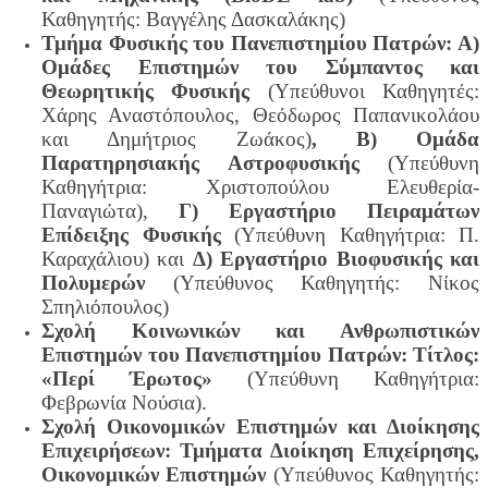
Καθηγητής: Βαγγέλης Δασκαλάκης)
Τμήμα Φυσικής του Πανεπιστημίου Πατρών: Α)
Ομάδες Επιστημών του Σύμπαντος και
Θεωρητικής Φυσικής
(Υπεύθυνοι Καθηγητές:
Χάρης Αναστόπουλος, Θεόδωρος Παπανικολάου
και Δημήτριος Ζωάκος)
, Β) Ομάδα
Παρατηρησιακής Αστροφυσικής
(Υπεύθυνη
Καθηγήτρια: Χριστοπούλου Ελευθερία-
Παναγιώτα),
Γ)
Εργαστήριο Πειραμάτων
Επίδειξης Φυσικής
(Υπεύθυνη Καθηγήτρια: Π.
Καραχάλιου) και
Δ)
Εργαστήριο Βιοφυσικής και
Πολυμερών
(Υπεύθυνος Καθηγητής: Νίκος
Σπηλιόπουλος)
Σχολή Κοινωνικών και Ανθρωπιστικών
Επιστημών του Πανεπιστημίου Πατρών: Τίτλος:
«Περί Έρωτος»
(Υπεύθυνη Καθηγήτρια:
Φεβρωνία Νούσια).
Σχολή Οικονομικών Επιστημών και Διοίκησης
Επιχειρήσεων: Τμήματα Διοίκηση Επιχείρησης,
Οικονομικών Επιστημών
(Υπεύθυνος Καθηγητής: