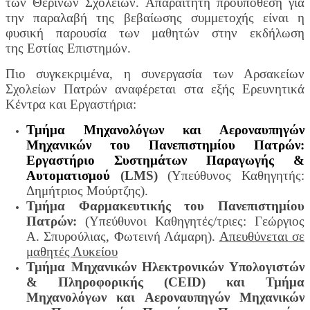
των Θερινών Σχολείων. Απαραίτητη προϋπόθεση για
την παραλαβή της βεβαίωσης συμμετοχής είναι η
φυσική παρουσία των μαθητών στην εκδήλωση
της Εστίας Επιστημών.
Πιο συγκεκριμένα, η συνεργασία των Αρσακείων
Σχολείων Πατρών αναφέρεται στα εξής Ερευνητικά
Κέντρα και Εργαστήρια:
Τμήμα Μηχανολόγων και Αεροναυπηγών
Μηχανικών του Πανεπιστημίου Πατρών:
Εργαστήριο Συστημάτων Παραγωγής &
Αυτοματισμού
(LMS)
(Υπεύθυνος Καθηγητής:
Δημήτριος Μούρτζης).
Τμήμα Φαρμακευτικής του Πανεπιστημίου
Πατρών:
(Υπεύθυνοι Καθηγητές/τριες: Γεώργιος
A. Σπυρούλιας, Φωτεινή Λάμαρη).
Απευθύνεται σε
μαθητές Λυκείου
Τμήμα Μηχανικών Ηλεκτρονικών Υπολογιστών
& Πληροφορικής (CEID) και Τμήμα
Μηχανολόγων και Αεροναυπηγών Μηχανικών