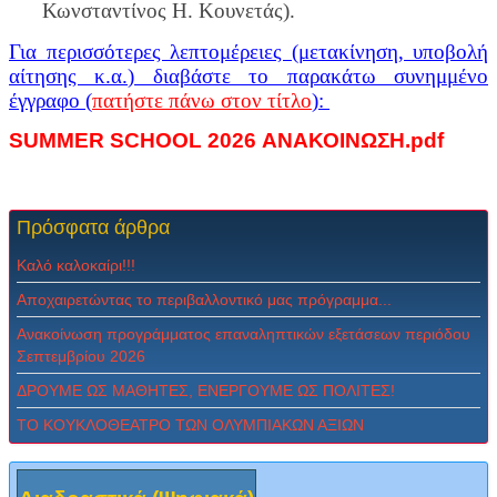
Κωνσταντίνος Η. Κουνετάς).
Για περισσότερες λεπτομέρειες (μετακίνηση, υποβολή
αίτησης κ.α.) διαβάστε το παρακάτω συνημμένο
έγγραφο (
πατήστε πάνω στον τίτλο
):
SUMMER SCHOOL 2026 ΑΝΑΚΟΙΝΩΣΗ.pdf
Πρόσφατα
άρθρα
Καλό καλοκαίρι!!!
Αποχαιρετώντας το περιβαλλοντικό μας πρόγραμμα...
Ανακοίνωση προγράμματος επαναληπτικών εξετάσεων περιόδου
Σεπτεμβρίου 2026
ΔPOYME ΩΣ MAΘHTEΣ, ENEPΓOYME ΩΣ ΠOΛITEΣ!
ΤΟ ΚΟΥΚΛΟΘΕΑΤΡΟ ΤΩΝ ΟΛΥΜΠΙΑΚΩΝ ΑΞΙΩΝ