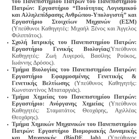
του Πανεπιστημίου Πατρών του Πανεπιστημίου
Πατρών: Εργαστήριο “Ποιότητας Λογισμικού
και Αλληλεπίδρασης Ανθρώπου-Υπολογιστή” και
Εργαστήριο Στοιχείων Μηχανών (ΕΣΜ)
(Υπεύθυνοι Καθηγητές: Μιχαήλ Ξένος και Άγγελος
Φιλιππάτος).
Σχολή Ιατρικής του Πανεπιστημίου Πατρών:
Εργαστήριο Γενικής Βιολογίας
(Υπεύθυνοι
Καθηγητές: Ζωή Λυγερού, Βασίλης Ρούκος,
Ιωάννης Δρόσος).
Τμήμα Βιολογίας του Πανεπιστημίου Πατρών:
Εργαστήριο Εφαρμοσμένης Γενετικής &
Γενετικής Βελτίωσης
(Υπεύθυνος Καθηγητής:
Κωνσταντίνος Μπαταργιάς).
Τμήμα Χημείας του Πανεπιστημίου Πατρών:
Εργαστήριο: Ανόργανης Χημείας
(Υπεύθυνοι
Καθηγητές: Σταματάτος Θεοχάρης, Αχιλλέας
Θεοχάρης).
Τμήμα Χημικών Μηχανικών του Πανεπιστημίου
Πατρών: Εργαστήριο Βιομοριακής Δυναμικής
και Μηχανικής (BioDE lab)
(Υπεύθυνος