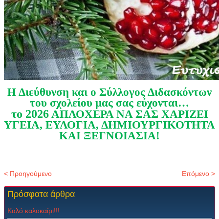
Η Διεύθυνση και ο Σύλλογος Διδασκόντων
του σχολείου μας σας εύχονται…
το 2026
ΑΠΛΟΧΕΡΑ ΝΑ ΣΑΣ ΧΑΡΙΖΕΙ
ΥΓΕΙΑ, ΕΥΛΟΓΙΑ, ΔΗΜΙΟΥΡΓΙΚΟΤΗΤΑ
ΚΑΙ ΞΕΓΝΟΙΑΣΙΑ!
< Προηγούμενο
Επόμενο >
Πρόσφατα
άρθρα
Καλό καλοκαίρι!!!