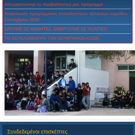
Αποχαιρετώντας το περιβαλλοντικό μας πρόγραμμα...
Ανακοίνωση προγράμματος επαναληπτικών εξετάσεων περιόδου
Σεπτεμβρίου 2026
ΔPOYME ΩΣ MAΘHTEΣ, ENEPΓOYME ΩΣ ΠOΛITEΣ!
ΤΟ ΚΟΥΚΛΟΘΕΑΤΡΟ ΤΩΝ ΟΛΥΜΠΙΑΚΩΝ ΑΞΙΩΝ
Συνδεδεμένοι
επισκέπτες