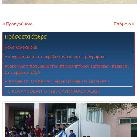
< Προηγούμενο
Επόμενο >
Πρόσφατα
άρθρα
Καλό καλοκαίρι!!!
Αποχαιρετώντας το περιβαλλοντικό μας πρόγραμμα...
Ανακοίνωση προγράμματος επαναληπτικών εξετάσεων περιόδου
Σεπτεμβρίου 2026
ΔPOYME ΩΣ MAΘHTEΣ, ENEPΓOYME ΩΣ ΠOΛITEΣ!
ΤΟ ΚΟΥΚΛΟΘΕΑΤΡΟ ΤΩΝ ΟΛΥΜΠΙΑΚΩΝ ΑΞΙΩΝ