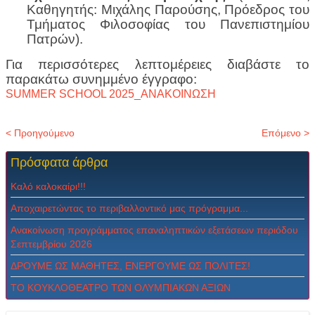
Καθηγητής: Μιχάλης Παρούσης, Πρόεδρος του
Τμήματος Φιλοσοφίας του Πανεπιστημίου
Πατρών).
Για περισσότερες λεπτομέρειες διαβάστε το
παρακάτω συνημμένο έγγραφο:
SUMMER SCHOOL 2025_ΑΝΑΚΟΙΝΩΣΗ
< Προηγούμενο
Επόμενο >
Πρόσφατα
άρθρα
Καλό καλοκαίρι!!!
Αποχαιρετώντας το περιβαλλοντικό μας πρόγραμμα...
Ανακοίνωση προγράμματος επαναληπτικών εξετάσεων περιόδου
Σεπτεμβρίου 2026
ΔPOYME ΩΣ MAΘHTEΣ, ENEPΓOYME ΩΣ ΠOΛITEΣ!
ΤΟ ΚΟΥΚΛΟΘΕΑΤΡΟ ΤΩΝ ΟΛΥΜΠΙΑΚΩΝ ΑΞΙΩΝ