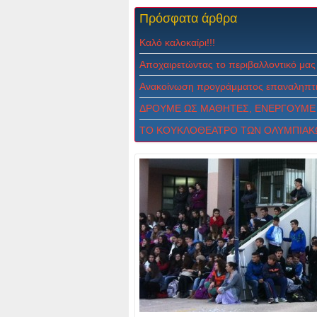
Πρόσφατα
άρθρα
Καλό καλοκαίρι!!!
Αποχαιρετώντας το περιβαλλοντικό μας
Ανακοίνωση προγράμματος επαναληπτι
ΔPOYME ΩΣ MAΘHTEΣ, ENEPΓOYME 
ΤΟ ΚΟΥΚΛΟΘΕΑΤΡΟ ΤΩΝ ΟΛΥΜΠΙΑΚ