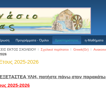
έρωση
Προγράμματα - Όμιλοι
Δραστηριότητες
η-Μαθήματα
ΕΙΣ ΕΚΤΟΣ ΣΧΟΛΕΙΟΥ
Σχολικοί περίπατοι
Greek(Gr)
Ανακοιν
2026
Έτους 2025-2026
ην ΕΞΕΤΑΣΤΕΑ ΥΛΗ, πατήστε πάνω στον παρακάτω
ους 2025-2026