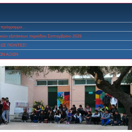
 πρόγραμμα...
κών εξετάσεων περιόδου Σεπτεμβρίου 2026
ΩΣ ΠOΛITEΣ!
ΩΝ ΑΞΙΩΝ