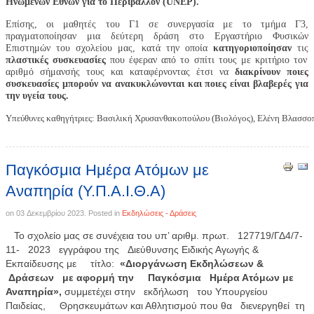
Ηνωμένων Εθνών για το Περιβάλλον (UNEP).
Επίσης, οι μαθητές του Γ1 σε συνεργασία με το τμήμα Γ3,
πραγματοποίησαν μια δεύτερη δράση στο Εργαστήριο Φυσικών
Επιστημών του σχολείου μας, κατά την οποία
κατηγοριοποίησαν
τις
πλαστικές συσκευασίες
που έφεραν από το σπίτι τους με κριτήριο τον
αριθμό σήμανσής τους και καταφέρνοντας έτσι να
διακρίνουν ποιες
συσκευασίες μπορούν να ανακυκλώνονται και ποιες είναι βλαβερές για
την υγεία τους.
Υπεύθυνες καθηγήτριες: Βασιλική Χρυσανθακοπούλου (Βιολόγος), Ελένη Βλασσ
Παγκόσμια Ημέρα Ατόμων με
Αναπηρία (Υ.Π.Α.Ι.Θ.Α)
on
03 Δεκεμβρίου 2023
. Posted in
Εκδηλώσεις - Δράσεις
Το σχολείο μας σε συνέχεια του υπ’ αριθμ. πρωτ. 127719/ΓΔ4/7-
11- 2023
εγγράφου της Διεύθυνσης Ειδικής Αγωγής &
Εκπαίδευσης με τίτλο:
«Διοργάνωση Εκδηλώσεων &
Δράσεων με αφορμή την Παγκόσμια Ημέρα Ατόμων με
Αναπηρία»,
συμμετέχει στην εκδήλωση του Υπουργείου
Παιδείας, Θρησκευμάτων και Αθλητισμού που θα διενεργηθεί τη