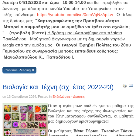
Δευτέρα
04/12/2023 και ώρα 10.00-14.00
και θα προβληθεί σε
ζωντανή μετάδοση στο κανάλι Youtube του Υπουργείου στον
εξής σύνδεσμο:
https://youtube.com/live/0cmVqNzApLw
Ο τίτλος
της δράσης μας:
"Χαρτογραφώντας την Προσβασιμότητα
Μπορεί ο συμμαθητής μου με αμαξίδιο να έρθει στο σχολείο;
" (προβολή βίντεο)
Η δράση μας υλοποιήθηκε στα πλαίσια
Πανελλήνιου Μαθητικού Διαγωνισμού με τη δημιουργία χαρτών
arcgis από την ομάδα μας
Οι ενεργοί Έφηβοι Πολίτες του 20ου
Γυμνασίου σε συνεργασία με τους εκπαιδευτικούς τους:
Μανωλοπούλου Κ., Παπαδάτου Ι.
Continue Reading
Βιολογία και Τέχνη (σχ. έτος 2022-23)
on
13 Οκτωβρίου 2024
. Posted in
Εκδηλώσεις - Δράσεις
Όταν η αγάπη των παιδιών για το μάθημα της
Βιολογίας και της τέχνης της Φωτογραφίας και
του Κινηματογράφου συνδυάζονται, οι μαθητές
μας δημιουργούν αριστουργήματα!
Οι μαθήτριες
Βένια Σύριου, Γκεσιάνα Τόσκα,