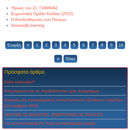
Ήρωες του 21: ΓΙΑΝΝΙΑΣ
Ευρωπαϊκή Ομάδα Κώδικα (2022)
Η Απελευθέρωση των Πατρών
Assess@Learning
«
Έναρξη
1
2
3
4
5
6
7
8
9
10
»
Τέλος
Πρόσφατα
άρθρα
Καλό καλοκαίρι!!!
Αποχαιρετώντας το περιβαλλοντικό μας πρόγραμμα...
Ανακοίνωση προγράμματος επαναληπτικών εξετάσεων περιόδου
Σεπτεμβρίου 2026
ΔPOYME ΩΣ MAΘHTEΣ, ENEPΓOYME ΩΣ ΠOΛITEΣ!
ΤΟ ΚΟΥΚΛΟΘΕΑΤΡΟ ΤΩΝ ΟΛΥΜΠΙΑΚΩΝ ΑΞΙΩΝ