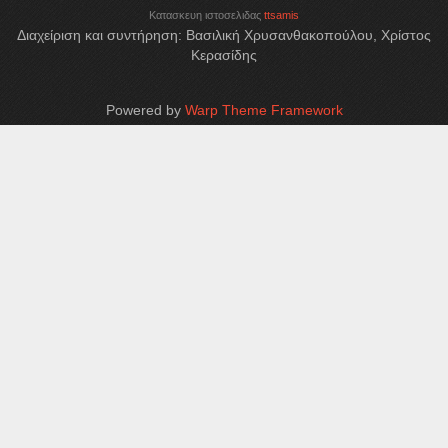
Κατασκευη ιστοσελιδας
ttsamis
Διαχείριση και συντήρηση: Βασιλική Χρυσανθακοπούλου, Χρίστος
Κερασίδης
Powered by
Warp Theme Framework