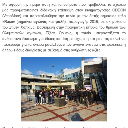
Με αφορμή την ημέρα αυτή και τα νοήματα που προβάλλει, το σχολείο
μας πραγματοποίησε διδακτική επίσκεψη στον κινηματογράφο
ODEON
(
Veso
Mare
) και παρακολούθησε την ταινία με τον διττής σημασίας τίτλο
«
Race
»
(σημαίνει
αγώνας
και
φυλή
)
, παραγωγής 2016,
σε σκηνοθεσία
του Στίβεν Χόπκινς
. Β
ασισμένη στην πραγματική ιστορία του θρύλου των
Ολυμπιακών αγώνων, Τζέσε Όουενς, η ταινία υπερασπίζεται το
ανθρώπινο δικαίωμα για δίκαιη και ίση μεταχείριση και μας παρακινεί να
παλεύουμε για τα όνειρα μας.Εξυμνεί τον αγώνα ενάντια στις φυλετικές ή
άλλου είδους διακρίσεις με σεβασμό στις ανθρώπινες αξίες.