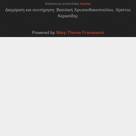
Κατασκευη ιστοσελιδας
ttsamis
Διαχείριση και συντήρηση: Βασιλική Χρυσανθακοπούλου, Χρίστος
Κερασίδης
Powered by
Warp Theme Framework