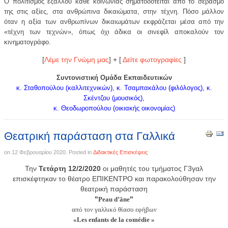
Ο πολιτισμός εξάλλου κάθε κοινωνίας σηματοδοτείται από το σεβασμό
της στις αξίες, στα ανθρώπινα δικαιώματα, στην τέχνη. Πόσο μάλλον
όταν η αξία των ανθρωπίνων δικαιωμάτων εκφράζεται μέσα από την
«τέχνη των τεχνών», όπως όχι άδικα οι σινεφίλ αποκαλούν τον
κινηματογράφο.
[
Λέμε την Γνώμη μας
] + [
Δείτε φωτογραφίες
]
Συντονιστική Ομάδα Εκπαιδευτικών
κ. Σταθοπούλου (καλλιτεχνικών), κ. Τσαμπακάλου (φιλόλογος), κ.
Σκέντζου (μουσικός),
κ. Θεοδωροπούλου (οικιακής οικονομίας)
Θεατρική παράσταση στα Γαλλικά
on
12 Φεβρουαρίου 2020
. Posted in
Διδακτικές Επισκέψεις
Την
Τετάρτη 12/2/2020
οι μαθητές του τμήματος Γ3γαλ
επισκέφτηκαν το θέατρο ΕΠΙΚΕΝΤΡΟ και παρακολούθησαν την
θεατρική παράσταση
"
"
Peau d’âne
από τον γαλλικό θίασο εφήβων
«Les enfants de la comédie »