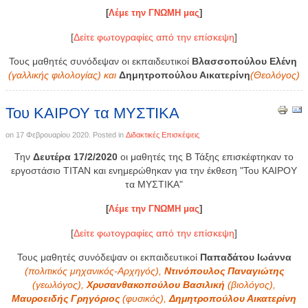
[
Λέμε την ΓΝΩΜΗ μας
]
[
Δείτε φωτογραφίες από την επίσκεψη
]
Τους μαθητές συνόδεψαν οι εκπαιδευτικοί
Βλασσοπούλου Ελένη
(γαλλικής φιλολογίας) και
Δημητροπούλου Αικατερίνη
(Θεολόγος)
Του ΚΑΙΡΟΥ τα ΜΥΣΤΙΚΑ
on
17 Φεβρουαρίου 2020
. Posted in
Διδακτικές Επισκέψεις
Την
Δευτέρα 17/2/2020
οι μαθητές της Β Τάξης επισκέφτηκαν το
εργοστάσιο ΤΙΤΑΝ και ενημερώθηκαν για την έκθεση "Του ΚΑΙΡΟΥ
τα ΜΥΣΤΙΚΑ"
[
Λέμε την ΓΝΩΜΗ μας
]
[
Δείτε φωτογραφίες από την επίσκεψη
]
Τους μαθητές συνόδεψαν οι εκπαιδευτικοί
Παπαδάτου Ιωάννα
(πολιτικός μηχανικός-Αρχηγός),
Ντινόπουλος Παναγιώτης
(
γεωλόγος),
Χρυσανθακοπούλου Βασιλική
(βιολόγος),
Μαυροειδής Γρηγόριος
(φυσικός),
Δημητροπούλου Αικατερίνη