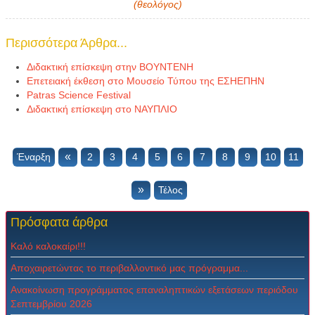
(θεολόγος)
Περισσότερα Άρθρα...
Διδακτική επίσκεψη στην ΒΟΥΝΤΕΝΗ
Eπετειακή έκθεση στο Μουσείο Τύπου της ΕΣΗΕΠΗΝ
Patras Science Festival
Διδακτική επίσκεψη στο ΝΑΥΠΛΙΟ
«
Έναρξη
2
3
4
5
6
7
8
9
10
11
»
Τέλος
Πρόσφατα
άρθρα
Καλό καλοκαίρι!!!
Αποχαιρετώντας το περιβαλλοντικό μας πρόγραμμα...
Ανακοίνωση προγράμματος επαναληπτικών εξετάσεων περιόδου
Σεπτεμβρίου 2026