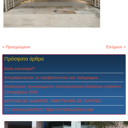
< Προηγούμενο
Επόμενο >
Πρόσφατα
άρθρα
Καλό καλοκαίρι!!!
Αποχαιρετώντας το περιβαλλοντικό μας πρόγραμμα...
Ανακοίνωση προγράμματος επαναληπτικών εξετάσεων περιόδου
Σεπτεμβρίου 2026
ΔPOYME ΩΣ MAΘHTEΣ, ENEPΓOYME ΩΣ ΠOΛITEΣ!
ΤΟ ΚΟΥΚΛΟΘΕΑΤΡΟ ΤΩΝ ΟΛΥΜΠΙΑΚΩΝ ΑΞΙΩΝ