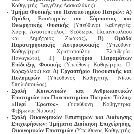
Καθηγητής: Βαγγέλης Δασκαλάκης)
Τμήμα Φυσικής του Πανεπιστημίου Πατρών: Α)
Ομάδες Επιστημών του Σύμπαντος και
Θεωρητικής Φυσικής
(Υπεύθυνοι Καθηγητές:
Χάρης Αναστόπουλος, Θεόδωρος Παπανικολάου
και Δημήτριος Ζωάκος)
, Β) Ομάδα
Παρατηρησιακής Αστροφυσικής
(Υπεύθυνη
Καθηγήτρια: Χριστοπούλου Ελευθερία-
Παναγιώτα),
Γ)
Εργαστήριο Πειραμάτων
Επίδειξης Φυσικής
(Υπεύθυνη Καθηγήτρια: Π.
Καραχάλιου) και
Δ)
Εργαστήριο Βιοφυσικής και
Πολυμερών
(Υπεύθυνος Καθηγητής: Νίκος
Σπηλιόπουλος)
Σχολή Κοινωνικών και Ανθρωπιστικών
Επιστημών του Πανεπιστημίου Πατρών: Τίτλος:
«Περί Έρωτος»
(Υπεύθυνη Καθηγήτρια:
Φεβρωνία Νούσια).
Σχολή Οικονομικών Επιστημών και Διοίκησης
Επιχειρήσεων: Τμήματα Διοίκηση Επιχείρησης,
Οικονομικών Επιστημών
(Υπεύθυνος Καθηγητής: