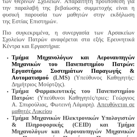
των Θερινών Σχολείων. Απαραίτητη προϋπόθεση για
την παραλαβή της βεβαίωσης συμμετοχής είναι η
φυσική παρουσία των μαθητών στην εκδήλωση
της Εστίας Επιστημών.
Πιο συγκεκριμένα, η συνεργασία των Αρσακείων
Σχολείων Πατρών αναφέρεται στα εξής Ερευνητικά
Κέντρα και Εργαστήρια:
Τμήμα Μηχανολόγων και Αεροναυπηγών
Μηχανικών του Πανεπιστημίου Πατρών:
Εργαστήριο Συστημάτων Παραγωγής &
Αυτοματισμού
(LMS)
(Υπεύθυνος Καθηγητής:
Δημήτριος Μούρτζης).
Τμήμα Φαρμακευτικής του Πανεπιστημίου
Πατρών:
(Υπεύθυνοι Καθηγητές/τριες: Γεώργιος
A. Σπυρούλιας, Φωτεινή Λάμαρη).
Απευθύνεται σε
μαθητές Λυκείου
Τμήμα Μηχανικών Ηλεκτρονικών Υπολογιστών
& Πληροφορικής (CEID) και Τμήμα
Μηχανολόγων και Αεροναυπηγών Μηχανικών