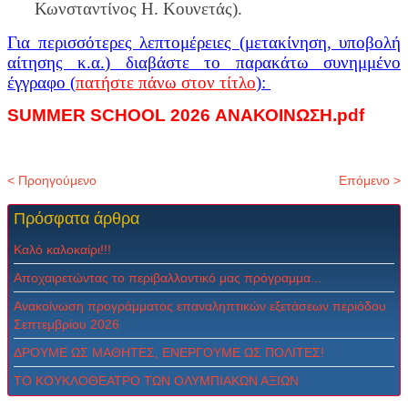
Κωνσταντίνος Η. Κουνετάς).
Για περισσότερες λεπτομέρειες (μετακίνηση, υποβολή
αίτησης κ.α.) διαβάστε το παρακάτω συνημμένο
έγγραφο (
πατήστε πάνω στον τίτλο
):
SUMMER SCHOOL 2026 ΑΝΑΚΟΙΝΩΣΗ.pdf
< Προηγούμενο
Επόμενο >
Πρόσφατα
άρθρα
Καλό καλοκαίρι!!!
Αποχαιρετώντας το περιβαλλοντικό μας πρόγραμμα...
Ανακοίνωση προγράμματος επαναληπτικών εξετάσεων περιόδου
Σεπτεμβρίου 2026
ΔPOYME ΩΣ MAΘHTEΣ, ENEPΓOYME ΩΣ ΠOΛITEΣ!
ΤΟ ΚΟΥΚΛΟΘΕΑΤΡΟ ΤΩΝ ΟΛΥΜΠΙΑΚΩΝ ΑΞΙΩΝ