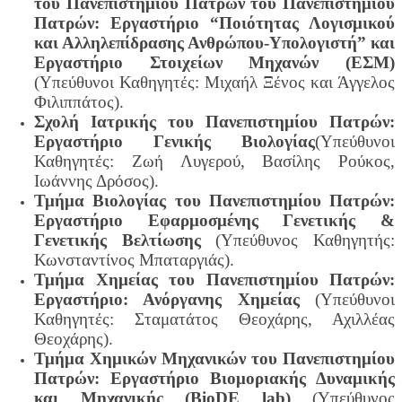
του Πανεπιστημίου Πατρών του Πανεπιστημίου
Πατρών: Εργαστήριο “Ποιότητας Λογισμικού
και Αλληλεπίδρασης Ανθρώπου-Υπολογιστή” και
Εργαστήριο Στοιχείων Μηχανών (ΕΣΜ)
(Υπεύθυνοι Καθηγητές: Μιχαήλ Ξένος και Άγγελος
Φιλιππάτος).
Σχολή Ιατρικής του Πανεπιστημίου Πατρών:
Εργαστήριο Γενικής Βιολογίας
(Υπεύθυνοι
Καθηγητές: Ζωή Λυγερού, Βασίλης Ρούκος,
Ιωάννης Δρόσος).
Τμήμα Βιολογίας του Πανεπιστημίου Πατρών:
Εργαστήριο Εφαρμοσμένης Γενετικής &
Γενετικής Βελτίωσης
(Υπεύθυνος Καθηγητής:
Κωνσταντίνος Μπαταργιάς).
Τμήμα Χημείας του Πανεπιστημίου Πατρών:
Εργαστήριο: Ανόργανης Χημείας
(Υπεύθυνοι
Καθηγητές: Σταματάτος Θεοχάρης, Αχιλλέας
Θεοχάρης).
Τμήμα Χημικών Μηχανικών του Πανεπιστημίου
Πατρών: Εργαστήριο Βιομοριακής Δυναμικής
και Μηχανικής (BioDE lab)
(Υπεύθυνος