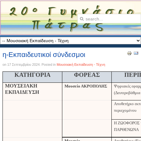
η-Εκπαιδευτικοί σύνδεσμοι
on
17 Σεπτεμβρίου 2024
. Posted in
Μουσειακή Εκπαίδευση - Τέχνη
ΚΑΤΗΓΟΡΙΑ
ΦΟΡΕΑΣ
ΠΕΡΙ
ΜΟΥΣΕΙΑΚΗ
Μουσείο ΑΚΡΟΠΟΛΗΣ
Ψηφιακές εφαρ
ΕΚΠΑΙΔΕΥΣΗ
(Δευτεροβάθμια
Αποθετήριο εκπ
περιεχομένου
Η ΖΩΟΦΟΡΟΣ 
ΠΑΡΘΕΝΩΝΑ
Μουσείο
Αποθετήριο (Εκ