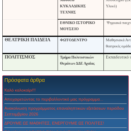
ΚΥΚΛΑΔΙΚΗΣ
Υλικό)
ΤΕΧΝΗΣ
ΕΘΝΙΚΟ ΙΣΤΟΡΙΚΟ
Ψηφιακά παιχν
ΜΟΥΣΕΙΟ
ΘΕΑΤΡΙΚΗ ΠΑΙΔΕΙΑ
ΦΩΤΟΔΕΝΤΡΟ
Μαθησιακά Αντι
θεατρικές ομάδε
ΠΟΛΙΤΙΣΜΟΣ
Τμήμα Πολιτιστικών
Εκπαιδευτικό 
Θεμάτων ΔΔΕ Αχαΐας
Πρόσφατα
άρθρα
Καλό καλοκαίρι!!!
Αποχαιρετώντας το περιβαλλοντικό μας πρόγραμμα...
Ανακοίνωση προγράμματος επαναληπτικών εξετάσεων περιόδου
Σεπτεμβρίου 2026
ΔPOYME ΩΣ MAΘHTEΣ, ENEPΓOYME ΩΣ ΠOΛITEΣ!