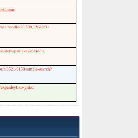
gr/#/home
gr/mca/handle/20.500.12040/31
aidefsi/psifiaka-paixnidia
lor/r/8521/6158/simple-search?
m/ekpaideytiko-yliko/