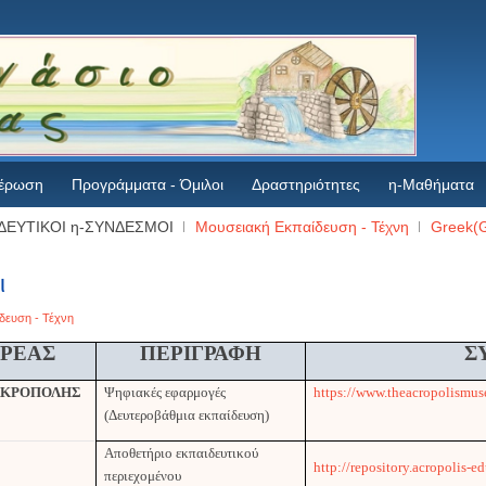
έρωση
Προγράμματα - Όμιλοι
Δραστηριότητες
η-Μαθήματα
ΔΕΥΤΙΚΟΙ η-ΣΥΝΔΕΣΜΟΙ
Μουσειακή Εκπαίδευση - Τέχνη
Greek(G
ι
δευση - Τέχνη
ΡΕΑΣ
ΠΕΡΙΓΡΑΦΗ
Σ
 ΑΚΡΟΠΟΛΗΣ
Ψηφιακές εφαρμογές
https://www.theacropolismu
(Δευτεροβάθμια εκπαίδευση)
Αποθετήριο εκπαιδευτικού
http://repository.acropolis-e
περιεχομένου