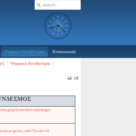
Ψηφιακό Αποθετήριο
Επικοινωνία
r)
Ψηφιακό Αποθετήριο
ΥΝΔΕΣΜΟΣ
seum.gr/polymesikes-efarmoges
ducation.gr/acr_edu/?locale=el