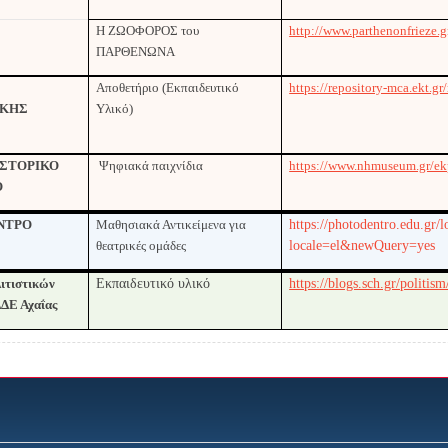
Η ΖΩΟΦΟΡΟΣ του
http://www.parthenonfrieze.
ΠΑΡΘΕΝΩΝΑ
Αποθετήριο (Εκπαιδευτικό
https://repository-mca.ekt.
ΙΚΗΣ
Υλικό)
ΙΣΤΟΡΙΚΟ
Ψηφιακά παιχνίδια
https://www.nhmuseum.gr/ekp
Ο
ΝΤΡΟ
Μαθησιακά Αντικείμενα για
https://photodentro.edu.gr/
θεατρικές ομάδες
locale=el&newQuery=yes
ιτιστικών
Εκπαιδευτικό υλικό
https://blogs.sch.gr/politis
ΔΕ Αχαΐας