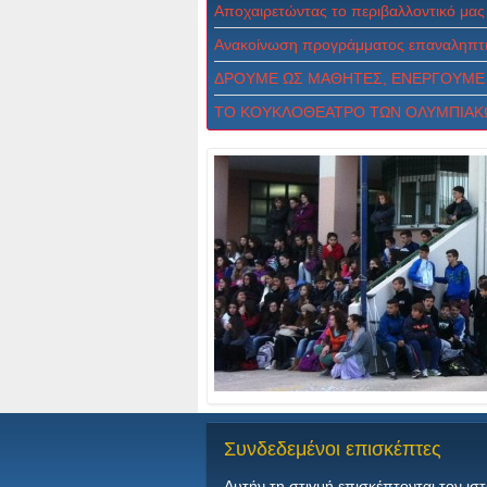
Αποχαιρετώντας το περιβαλλοντικό μας
Ανακοίνωση προγράμματος επαναληπτι
ΔPOYME ΩΣ MAΘHTEΣ, ENEPΓOYME 
ΤΟ ΚΟΥΚΛΟΘΕΑΤΡΟ ΤΩΝ ΟΛΥΜΠΙΑΚ
Συνδεδεμένοι
επισκέπτες
Αυτήν τη στιγμή επισκέπτονται τον ισ