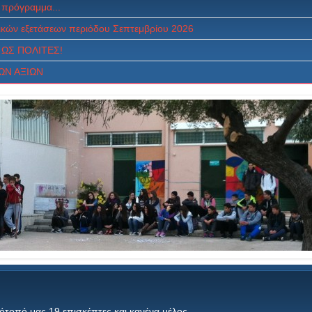
 πρόγραμμα...
κών εξετάσεων περιόδου Σεπτεμβρίου 2026
ΩΣ ΠOΛITEΣ!
ΩΝ ΑΞΙΩΝ
τότοπό μας 19 επισκέπτες και κανένα μέλος