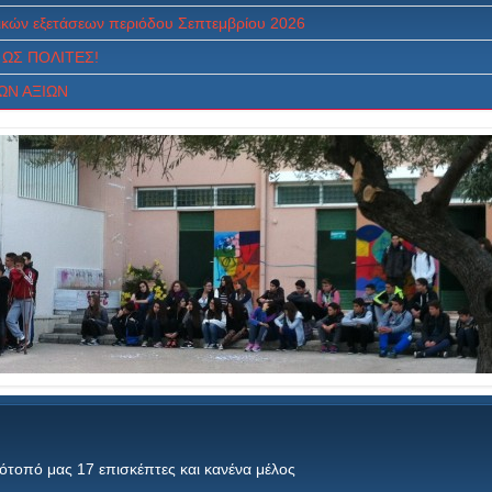
κών εξετάσεων περιόδου Σεπτεμβρίου 2026
ΩΣ ΠOΛITEΣ!
ΩΝ ΑΞΙΩΝ
τότοπό μας 17 επισκέπτες και κανένα μέλος