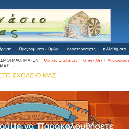
έρωση
Προγράμματα - Όμιλοι
Δραστηριότητες
η-Μαθήματα
ΕΣΜΟΙ ΜΑΘΗΜΑΤΩΝ
Θετικές Επιστήμες
Greek(Gr)
Ανακοινώσε
 ΜΑΣ
ΣΤΟ ΣΧΟΛΕΙΟ ΜΑΣ