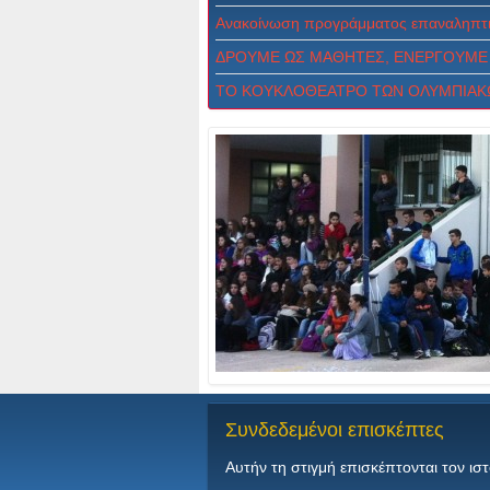
Ανακοίνωση προγράμματος επαναληπτι
ΔPOYME ΩΣ MAΘHTEΣ, ENEPΓOYME 
ΤΟ ΚΟΥΚΛΟΘΕΑΤΡΟ ΤΩΝ ΟΛΥΜΠΙΑΚ
Συνδεδεμένοι
επισκέπτες
Αυτήν τη στιγμή επισκέπτονται τον ισ