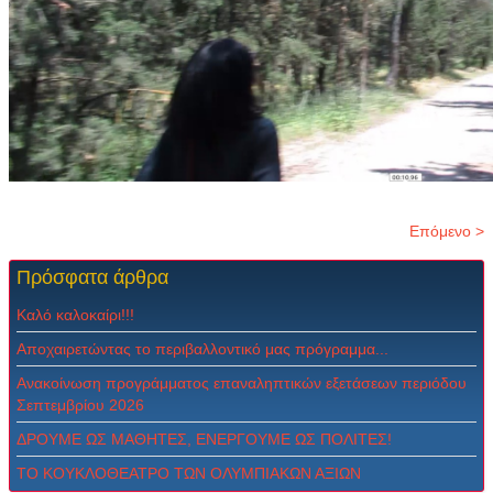
Επόμενο >
Πρόσφατα
άρθρα
Καλό καλοκαίρι!!!
Αποχαιρετώντας το περιβαλλοντικό μας πρόγραμμα...
Ανακοίνωση προγράμματος επαναληπτικών εξετάσεων περιόδου
Σεπτεμβρίου 2026
ΔPOYME ΩΣ MAΘHTEΣ, ENEPΓOYME ΩΣ ΠOΛITEΣ!
ΤΟ ΚΟΥΚΛΟΘΕΑΤΡΟ ΤΩΝ ΟΛΥΜΠΙΑΚΩΝ ΑΞΙΩΝ