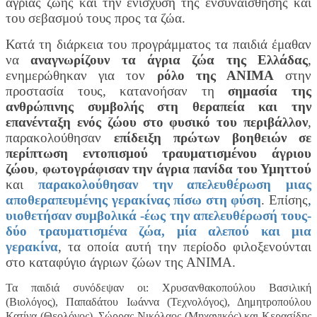
άγριας ζωής και την ενίσχυση της ενσυναίσθησης και
του σεβασμού τους προς τα ζώα.
Κατά τη διάρκεια του προγράμματος τα παιδιά έμαθαν
να
αναγνωρίζουν τα άγρια ζώα της Ελλάδας
,
ενημερώθηκαν για τον
ρόλο της ΑΝΙΜΑ
στην
προστασία τους, κατανοήσαν τη
σημασία της
ανθρώπινης συμβολής στη θεραπεία και την
επανένταξη ενός ζώου στο φυσικό του περιβάλλον
,
παρακολούθησαν
επίδειξη πρώτων βοηθειών σε
περίπτωση εντοπισμού τραυματισμένου άγριου
ζώου
,
φωτογράφισαν την άγρια πανίδα του Υμηττού
και
παρακολούθησαν την απελευθέρωση μιας
αποθεραπευμένης γερακίνας πίσω στη φύση
. Επίσης
,
υιοθετήσαν συμβολικά -έως την απελευθέρωσή τους-
δύο τραυματισμένα ζώα, μία αλεπού και μια
γερακίνα
, τα οποία αυτή την περίοδο φιλοξενούνται
στο καταφύγιο άγριων ζώων της ΑΝΙΜΑ.
Τα παιδιά συνόδεψαν οι: Χρυσανθακοπούλου Βασιλική
(Βιολόγος), Παπαδάτου Ιωάννα (Τεχνολόγος), Δημητροπούλου
Κατίνα (Θεολόγος), Σώρρας Νικόλαος (Μηχανικός) και Κερασίδης