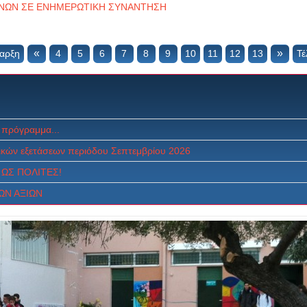
ΝΩΝ ΣΕ ΕΝΗΜΕΡΩΤΙΚΗ ΣΥΝΑΝΤΗΣΗ
«
»
αρξη
4
5
6
7
8
9
10
11
12
13
Τέ
 πρόγραμμα...
κών εξετάσεων περιόδου Σεπτεμβρίου 2026
ΩΣ ΠOΛITEΣ!
ΩΝ ΑΞΙΩΝ