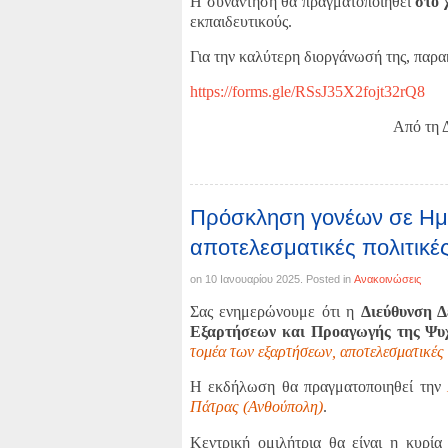
Η συνάντηση θα πραγματοποιηθεί
στο 
εκπαιδευτικούς.
Για την καλύτερη διοργάνωσή της, παρ
https://forms.gle/RSsJ35X2fojt32rQ8
Από τη Διεύθυνση τ
Πρόσκληση γονέων σε Ημε
αποτελεσματικές πολιτικέ
on
10 Ιανουαρίου 2025
. Posted in
Ανακοινώσεις
Σας ενημερώνουμε ότι η
Διεύθυνση Δ
Εξαρτήσεων και Προαγωγής της Ψυχ
τομέα των εξαρτήσεων, αποτελεσματικές 
Η εκδήλωση θα πραγματοποιηθεί την
Πάτρας (Ανθούπολη)
.
Κεντρική ομιλήτρια θα είναι η κυρί