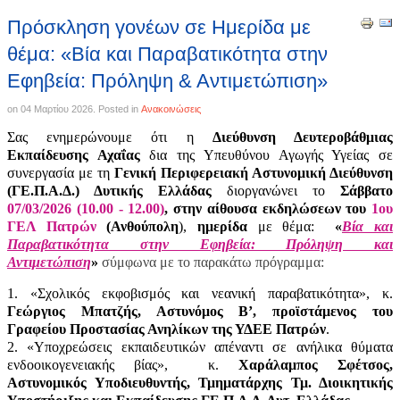
Πρόσκληση γονέων σε Ημερίδα με
θέμα: «Βία και Παραβατικότητα στην
Εφηβεία: Πρόληψη & Αντιμετώπιση»
on
04 Μαρτίου 2026
. Posted in
Ανακοινώσεις
Σας ενημερώνουμε ότι η
Διεύθυνση Δευτεροβάθμιας
Εκπαίδευσης Αχαΐας
δια της Υπευθύνου Αγωγής Υγείας σε
συνεργασία με τη
Γενική Περιφερειακή Αστυνομική Διεύθυνση
(ΓΕ.Π.Α.Δ.) Δυτικής Ελλάδας
διοργανώνει
το
Σάββατο
07/03/2026 (10.00 - 12.00)
, στην αίθουσα εκδηλώσεων του
1ου
ΓΕΛ Πατρών
(Ανθούπολη
),
ημερίδα
με θέμα:
«
Βία και
Παραβατικότητα στην Εφηβεία: Πρόληψη και
Αντιμετώπιση
»
σύμφωνα με το παρακάτω πρόγραμμα:
1. «Σχολικός εκφοβισμός και νεανική παραβατικότητα», κ.
Γεώργιος Μπατζής, Αστυνόμος Β’, προϊστάμενος του
Γραφείου Προστασίας Ανηλίκων της ΥΔΕΕ Πατρών
.
2. «Υποχρεώσεις εκπαιδευτικών απέναντι σε ανήλικα θύματα
ενδοοικογενειακής βίας», κ.
Χαράλαμπος Σφέτσος,
Αστυνομικός Υποδιευθυντής, Τμηματάρχης Τμ. Διοικητικής