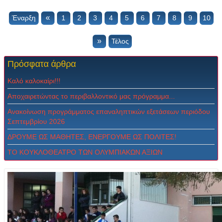
«
Έναρξη
1
2
3
4
5
6
7
8
9
10
»
Τέλος
Πρόσφατα
άρθρα
Καλό καλοκαίρι!!!
Αποχαιρετώντας το περιβαλλοντικό μας πρόγραμμα...
Ανακοίνωση προγράμματος επαναληπτικών εξετάσεων περιόδου
Σεπτεμβρίου 2026
ΔPOYME ΩΣ MAΘHTEΣ, ENEPΓOYME ΩΣ ΠOΛITEΣ!
ΤΟ ΚΟΥΚΛΟΘΕΑΤΡΟ ΤΩΝ ΟΛΥΜΠΙΑΚΩΝ ΑΞΙΩΝ