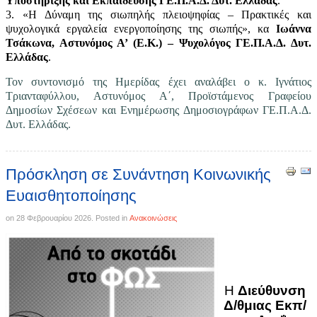
Υποστήριξης και Εκπαίδευσης ΓΕ.Π.Α.Δ. Δυτ. Ελλάδας
.
3. «Η Δύναμη της σιωπηλής πλειοψηφίας – Πρακτικές και
ψυχολογικά εργαλεία ενεργοποίησης της σιωπής», κα
Ιωάννα
Τσάκωνα, Αστυνόμος Α’ (Ε.Κ.) – Ψυχολόγος ΓΕ.Π.Α.Δ. Δυτ.
Ελλάδας
.
Τον συντονισμό της Ημερίδας έχει αναλάβει ο κ. Ιγνάτιος
Τριανταφύλλου, Αστυνόμος Α΄, Προϊστάμενος Γραφείου
Δημοσίων Σχέσεων και Ενημέρωσης Δημοσιογράφων ΓΕ.Π.Α.Δ.
Δυτ. Ελλάδας.
Πρόσκληση σε Συνάντηση Κοινωνικής
Ευαισθητοποίησης
on
28 Φεβρουαρίου 2026
. Posted in
Ανακοινώσεις
H
Διεύθυνση
Δ/θμιας Εκπ/