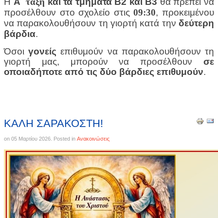
Η
Α΄
τάξη
και τα τμήματα Β2 και Β3
θα πρέπει να
προσέλθουν στο σχολείο στις
09:30
, προκειμένου
να παρακολουθήσουν τη γιορτή κατά την
δεύτερη
βάρδια
.
Όσοι
γονείς
επιθυμούν να παρακολουθήσουν τη
γιορτή μας, μπορούν να προσέλθουν
σε
οποιαδήποτε από τις δύο βάρδιες επιθυμούν
.
ΚΑΛΗ ΣΑΡΑΚΟΣΤΗ!
on
05 Μαρτίου 2026
. Posted in
Ανακοινώσεις