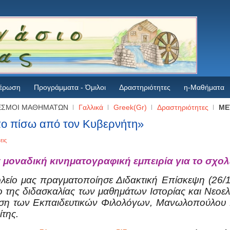
έρωση
Προγράμματα - Όμιλοι
Δραστηριότητες
η-Μαθήματα
ΕΣΜΟΙ ΜΑΘΗΜΑΤΩΝ
Γαλλικά
Greek(Gr)
Δραστηριότητες
ΜΕ
ο πίσω από τον Κυβερνήτη»
εις
 μοναδική κινηματογραφική εμπειρία
για το σχολ
λείο μας πραγματοποίησε Διδακτική Επίσκεψη (26/1
ο της διδασκαλίας των μαθημάτων Ιστορίας και Νεοε
ηση των Εκπαιδευτικών Φιλολόγων, Μανωλοπούλου
της.