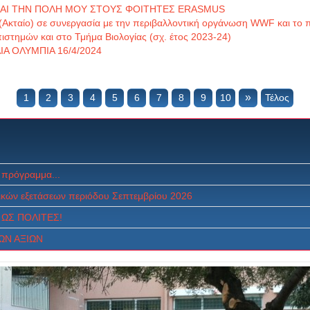
ΚΑΙ ΤΗΝ ΠΟΛΗ ΜΟΥ ΣΤΟΥΣ ΦΟΙΤΗΤΕΣ ERASMUS
 (Ακταίο) σε συνεργασία με την περιβαλλοντική οργάνωση WWF και 
πιστημών και στο Τμήμα Βιολογίας (σχ. έτος 2023-24)
Α ΟΛΥΜΠΙΑ 16/4/2024
»
1
2
3
4
5
6
7
8
9
10
Τέλος
 πρόγραμμα...
κών εξετάσεων περιόδου Σεπτεμβρίου 2026
ΩΣ ΠOΛITEΣ!
ΩΝ ΑΞΙΩΝ