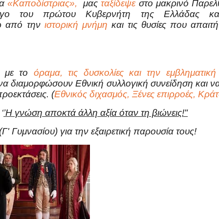
ία
«Καποδίστριας»,
μας
ταξίδεψε
στο μακρινό Παρε
γο του πρώτου Κυβερνήτη της Ελλάδας και 
ρω από την
ιστορική μνήμη
και τις θυσίες που απαι
.
ή με το
όραμα, τις δυσκολίες και την εμβληματι
να διαμορφώσουν Εθνική συλλογική συνείδηση και να
ροεκτάσεις. (
Εθνικός διχασμός, Ξένες επιρροές, Κράτ
‘
’H γνώση αποκτά άλλη αξία όταν τη βιώνεις!"
Γ' Γυμνασίου) για την εξαιρετική παρουσία τους!