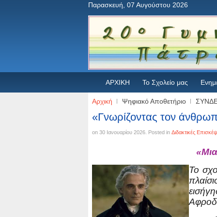
Παρασκευή, 07 Αυγούστου 2026
ΑΡΧΙΚΗ
Το Σχολείο μας
Ενημ
Αρχική
Ψηφιακό Αποθετήριο
ΣΥΝΔ
«Γνωρίζοντας τον άνθρωπ
on
30 Ιανουαρίου 2026
. Posted in
Διδακτικές Επισκέψ
«Μια
Το σχο
πλαίσι
εισήγ
Αφροδί