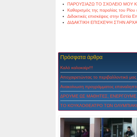
ΠΑΡΟΥΣΙΑΖΩ ΤΟ ΣΧΟΛΕΙΟ ΜΟΥ 
Καθαρισμός της παραλίας του Ρίου
Διδακτικές επισκέψεις στην Εστία Ε
ΔΙΔΑΚΤΙΚΗ ΕΠΙΣΚΕΨΗ ΣΤΗΝ ΑΡΧΑΙ
Πρόσφατα
άρθρα
Καλό καλοκαίρι!!!
Αποχαιρετώντας το περιβαλλοντικό μας
Ανακοίνωση προγράμματος επαναληπτι
ΔPOYME ΩΣ MAΘHTEΣ, ENEPΓOYME 
ΤΟ ΚΟΥΚΛΟΘΕΑΤΡΟ ΤΩΝ ΟΛΥΜΠΙΑΚ