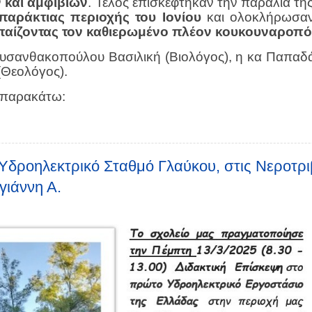
και αμφιβίων
. Τέλος επισκέφτηκαν την παραλία τ
αράκτιας περιοχής του Ιονίου
και ολοκλήρωσαν
παίζοντας τον καθιερωμένο πλέον κουκουναροπ
ρυσανθακοπούλου Βασιλική (Βιολόγος),
η κα
Παπαδά
(Θεολόγος).
 παρακάτω:
Υδροηλεκτρικό Σταθμό Γλαύκου, στις Νεροτρι
γιάννη Α.