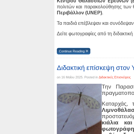
Κέντρου Θαλάσσιων Ερευνών (Ε
πολιτών και παρακολούθησης των
Περιβάλλον (UNEP)
.
Τα παιδιά επέβλεψαν και συνόδεψαν
Δείτε φωτογραφίες από τη διδακτικ
Continue Reading
Διδακτική επίσκεψη στον
on
16 Μαΐου 2025
. Posted in
Διδακτικές Επισκέψεις
Την Παρασ
πραγματοποί
Καταρχάς, 
Λιμνοθάλα
προστατευό
κιάλια κα
φωτογράφη