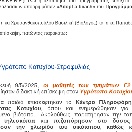
Λ.ΚΕ.Θ.Ε.)
, ενώ η υλοποίηση του προγράμματος βασίζεται
 θαλάσσιων απορριμμάτων «
Adopt a beach
» του
Προγράμμα
 η κα Χρυσανθακοπούλου Βασιλική (Βιολόγος) και η κα Παπαδά
ή επίσκεψη, πατώντας παρακάτω:
 Υγρότοπο Κοτυχίου-Στροφυλιάς
κευή 9/5/2025,
οι μαθητές των τμημάτων Γ2
ησαν διδακτική επίσκεψη στον
Yγρότοπο Κοτυχίο
τα παιδιά επισκέφτηκαν το
Κέντρο Πληροφόρη
σσας Κοτυχίου
, όπου και ενημερώθηκαν για
μενο βιότοπο. Ακολούθως, παρατήρησαν την το
ι τηλεσκόπια
και
πεζοπόρησαν στο δάσος 
σαν την χλωρίδα του οικότοπου, καθώς κ