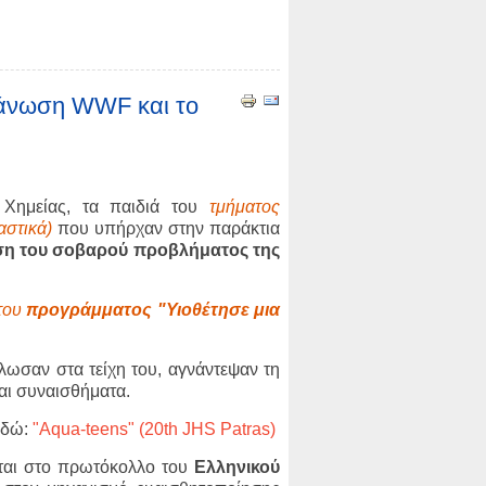
ργάνωση WWF και το
 Χημείας, τα παιδιά του
τμήματος
αστικά)
που υπήρχαν στην παράκτια
ύση του σοβαρού προβλήματος της
του
προγράμματος "Υιοθέτησε μια
λωσαν στα τείχη του, αγνάντεψαν τη
και συναισθήματα.
εδώ:
"Aqua-teens" (20th JHS Patras)
εται στο πρωτόκολλο του
Ελληνικού