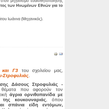
 στον μηχανισμό ευαισθητοποίησης
τος των Ηνωμένων Εθνών για το
του Ιωάννα (Μηχανικός).
 και Γ3
του σχολείου μας,
υ-Στροφυλιάς
.
σης Δάσους Στροφυλιάς -
 θέματα που αφορούν τον
πική
άγρια ορνιθοπανίδα με
της κουκουναριάς
, όπου
αι σπάνια είδη εντόμων,