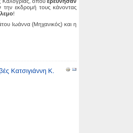
ης Καλογριάς, όπου
ερεύνησαν
 την εκδρομή τους κάνοντας
όλεμο
!
του Ιωάννα (Μηχανικός) και
η
βές Κατσιγιάννη Κ.